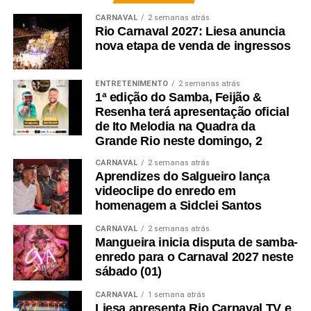
CARNAVAL
2 semanas atrás
Rio Carnaval 2027: Liesa anuncia
nova etapa de venda de ingressos
ENTRETENIMENTO
2 semanas atrás
1ª edição do Samba, Feijão &
Resenha terá apresentação oficial
de Ito Melodia na Quadra da
Grande Rio neste domingo, 2
CARNAVAL
2 semanas atrás
Aprendizes do Salgueiro lança
videoclipe do enredo em
homenagem a Sidclei Santos
CARNAVAL
2 semanas atrás
Mangueira inicia disputa de samba-
enredo para o Carnaval 2027 neste
sábado (01)
CARNAVAL
1 semana atrás
Liesa apresenta Rio Carnaval TV e