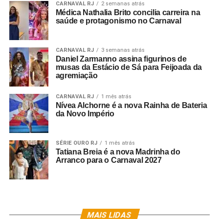
CARNAVAL RJ
2 semanas atrás
Médica Nathalia Brito concilia carreira na
saúde e protagonismo no Carnaval
A volta do Samba na Serrinha marca o retorno de um
evento que não acontece desde fevereiro de 2020,
período antecessor à pandemia da Covid-19.
CARNAVAL RJ
3 semanas atrás
Daniel Zarmanno assina figurinos de
musas da Estácio de Sá para Feijoada da
agremiação
Fotos: Cris Vicente
CARNAVAL RJ
1 mês atrás
Nívea Alchorne é a nova Rainha de Bateria
da Novo Império
SÉRIE OURO RJ
1 mês atrás
Tatiana Breia é a nova Madrinha do
Arranco para o Carnaval 2027
MAIS LIDAS