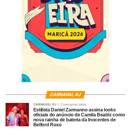
onde o único objetivo era cantar sambas imperianos. A
ideia era juntar os amigos no bar do Zezinho, no Morro da
Serrinha, que fornecia algumas caixas de cervejas
geladas para o samba acontecer.
A partir do bar do Zezinho, que está localizado em um
lugar muito simbólico, o entroncamento entre as ruas Dr.
Joviniano e Mestre Darcy do Jongo, antiga Pescador
Josino, conhecido como Largo dos Meninos, o Samba na
Serrinha transitou dentro do morro por outros espaços
com grande importância cultural dentro do território.
Dentre eles, o Terreirinho do Jongo, na Rua Balaiada,
CARNAVAL RJ
local que no passado ficaria entre a primeira sede do
Império Serrano e o primeiro terreiro de umbanda da
CARNAVAL RJ
2 semanas atrás
Estilista Daniel Zarmanno assina looks
localidade Depois, o evento passou para a Casa do
oficiais do anúncio de Camila Beatriz como
Jongo.
nova rainha de bateria da Inocentes de
Belford Roxo