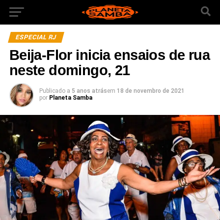
ESPECIAL RJ
Beija-Flor inicia ensaios de rua
neste domingo, 21
Publicado a
5 anos atrás
em
18 de novembro de 2021
por
Planeta Samba