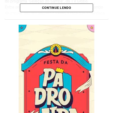
do programa “Seleção do Samba”, da TV Globo.
Entre os versos, um dos refrões da faixa diz: “Mocambo
CONTINUE LENDO
de crioulo, sou eu! Sou eu! / Tenho a raça que a mordaça
não calou / Ergui o meu castelo dos pilares de Cabana /
Dinastia Beija-Flor”. O intérprete do samba, como sempre,
é Neguinho da Beija-Flor.
Além do canto da comunidade e do ritmo da bateria
“Soberana”, dos mestres Rodney e Plínio, o ensaio contará
com a participação de diversos segmentos, como as alas
de baianas e de passistas, e ainda do casal de mestre-sala
e porta-bandeira Claudinho e Selminha Sorriso.
Por causa do coronavírus, serão estabelecidos
protocolos sanitários para os presentes, a serem
comunicados ao longo da semana pela direção da escola.
Serviço:
Ensaio de rua da Beija-Flor de Nilópolis
Domingos, 21 de novembro e 12 de Dezembro, às 18h
Rua Mirandela – Centro, Nilópolis (RJ).