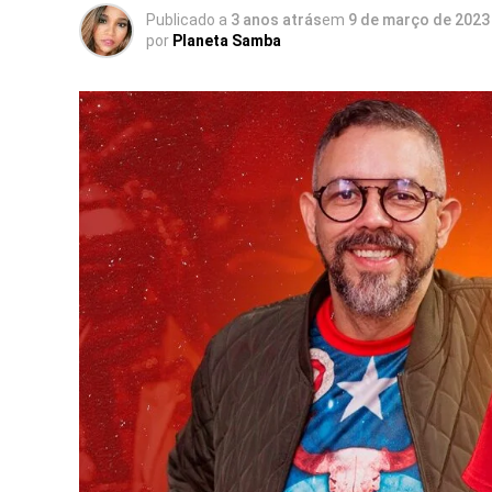
Publicado a
3 anos atrás
em
9 de março de 2023
por
Planeta Samba