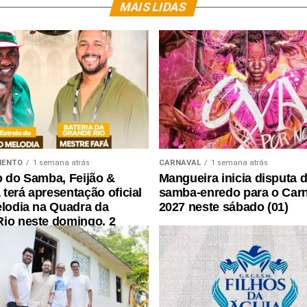
MAIS LIDAS
MENTO
1 semana atrás
CARNAVAL
1 semana atrás
o do Samba, Feijão &
Mangueira inicia disputa 
terá apresentação oficial
samba-enredo para o Car
elodia na Quadra da
2027 neste sábado (01)
io neste domingo, 2