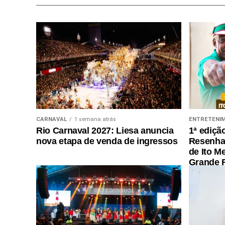
CARNAVAL
1 semana atrás
ENTRETENI
Rio Carnaval 2027: Liesa anuncia
1ª ediçã
nova etapa de venda de ingressos
Resenha 
de Ito M
Grande R