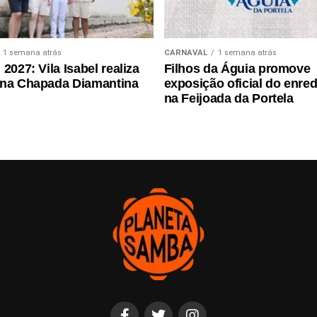
1 semana atrás
CARNAVAL
1 semana atrás
2027: Vila Isabel realiza
Filhos da Águia promove
 na Chapada Diamantina
exposição oficial do enre
na Feijoada da Portela