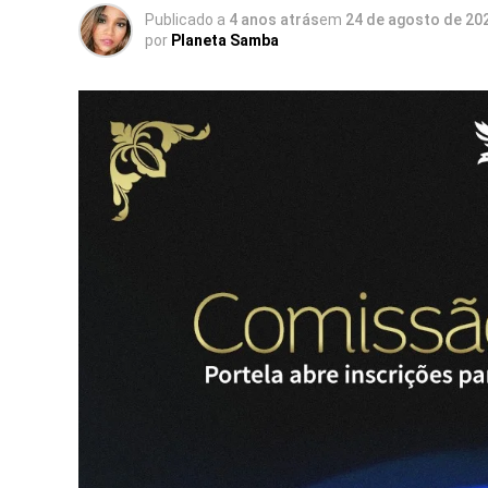
Publicado a
4 anos atrás
em
24 de agosto de 20
por
Planeta Samba