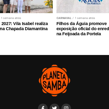
1 semana atrás
CARNAVAL
1 semana atrás
2027: Vila Isabel realiza
Filhos da Águia promove
 na Chapada Diamantina
exposição oficial do enre
na Feijoada da Portela