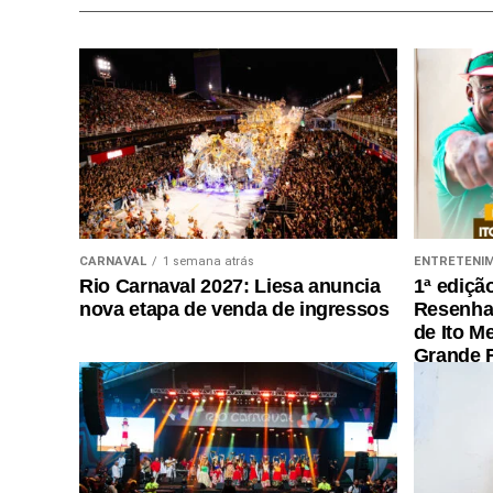
CARNAVAL
1 semana atrás
ENTRETENI
Rio Carnaval 2027: Liesa anuncia
1ª ediçã
nova etapa de venda de ingressos
Resenha 
de Ito M
Grande R