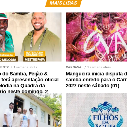
MAIS LIDAS
MENTO
1 semana atrás
CARNAVAL
1 semana atrás
o do Samba, Feijão &
Mangueira inicia disputa 
terá apresentação oficial
samba-enredo para o Car
elodia na Quadra da
2027 neste sábado (01)
io neste domingo, 2