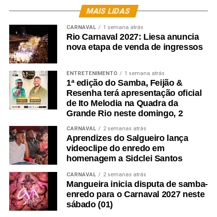
MAIS LIDAS
CARNAVAL
1 semana atrás
Rio Carnaval 2027: Liesa anuncia
nova etapa de venda de ingressos
ENTRETENIMENTO
1 semana atrás
1ª edição do Samba, Feijão &
Resenha terá apresentação oficial
de Ito Melodia na Quadra da
Grande Rio neste domingo, 2
CARNAVAL
2 semanas atrás
Aprendizes do Salgueiro lança
videoclipe do enredo em
homenagem a Sidclei Santos
CARNAVAL
2 semanas atrás
Mangueira inicia disputa de samba-
enredo para o Carnaval 2027 neste
sábado (01)