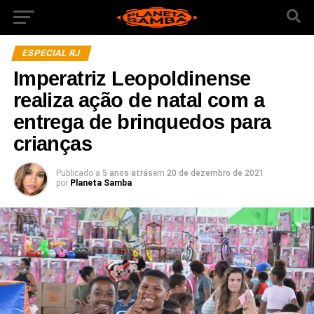
ESPECIAL RJ
Imperatriz Leopoldinense
realiza ação de natal com a
entrega de brinquedos para
crianças
Publicado a
5 anos atrás
em
20 de dezembro de 2021
por
Planeta Samba