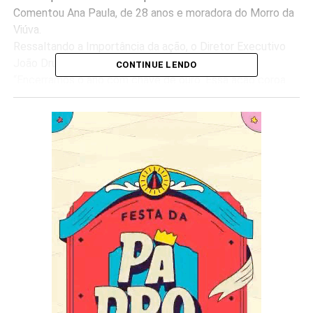
Comentou Ana Paula, de 28 anos e moradora do Morro da
Viúva.
Ressaltando a Importância da ação, o Diretor Executivo
João Drumond disse:
CONTINUE LENDO
“Encerramos o ano com chave de ouro. Essa ação coroa
todas as outras que fizemos ao longo de 2021. É muito
bom poder ajudar tantas pessoas em uma data tão
especial como essa. Natal é luz, empatia e acima de tudo
esperança. Como é bom ver tantas crianças, tantos
sorrisos e alegrias. Elas representam a esperança que
temos em um mundo melhor e mais justo. A Imperatriz,
esse ano, não abriu mão de mostrar que uma escola de
samba vive e respira unica e exclusivamente pelo seu
povo.