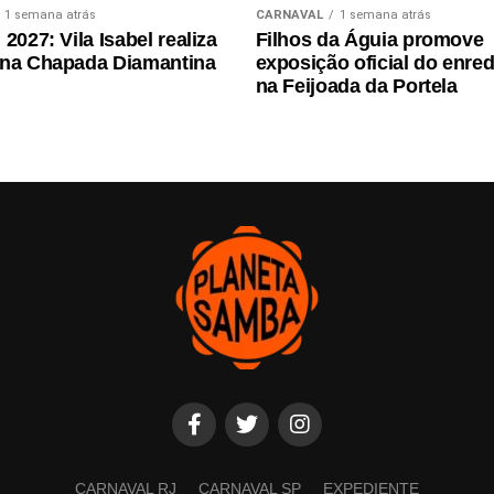
1 semana atrás
CARNAVAL
1 semana atrás
2027: Vila Isabel realiza
Filhos da Águia promove
 na Chapada Diamantina
exposição oficial do enre
na Feijoada da Portela
CARNAVAL RJ
CARNAVAL SP
EXPEDIENTE