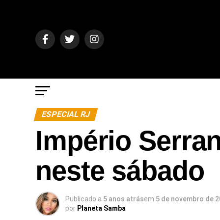
ESPECIAL RJ
Império Serran
neste sábado
Publicado a
5 anos atrás
em
5 de novembro de 
por
Planeta Samba