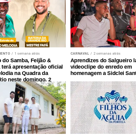
MENTO
1 semana atrás
CARNAVAL
2 semanas atrás
o do Samba, Feijão &
Aprendizes do Salgueiro 
terá apresentação oficial
videoclipe do enredo em
elodia na Quadra da
homenagem a Sidclei San
io neste domingo, 2