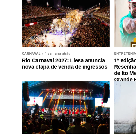
CARNAVAL
1 semana atrás
ENTRETENI
Rio Carnaval 2027: Liesa anuncia
1ª ediçã
nova etapa de venda de ingressos
Resenha 
de Ito M
Grande R