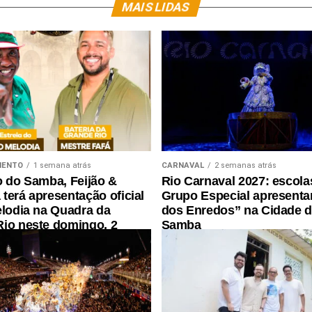
MAIS LIDAS
MENTO
1 semana atrás
CARNAVAL
2 semanas atrás
o do Samba, Feijão &
Rio Carnaval 2027: escola
terá apresentação oficial
Grupo Especial apresenta
elodia na Quadra da
dos Enredos” na Cidade 
io neste domingo, 2
Samba