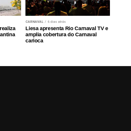
CARNAVAL
6 dias atrás
realiza
Liesa apresenta Rio Carnaval TV e
antina
amplia cobertura do Carnaval
carioca