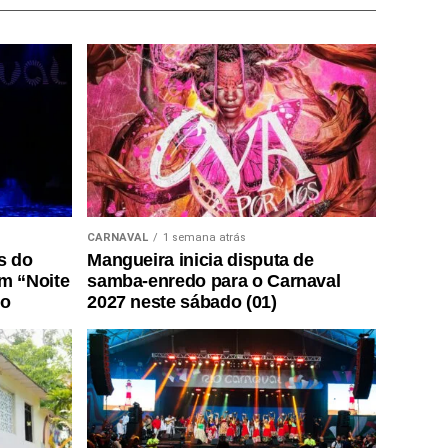
CARNAVAL
1 semana atrás
s do
Mangueira inicia disputa de
m “Noite
samba-enredo para o Carnaval
do
2027 neste sábado (01)