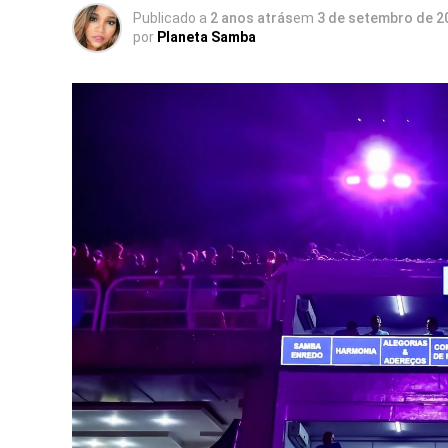
Publicado a
2 anos atrás
em
3 de setembro de 2
por
Planeta Samba