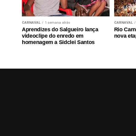
CARNAVAL
1 semana atrás
CARNAVAL
Aprendizes do Salgueiro lança
Rio Carn
videoclipe do enredo em
nova eta
homenagem a Sidclei Santos