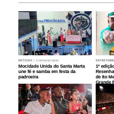
NOTICIAS
2 semanas atrás
ENTRETENI
Mocidade Unida do Santa Marta
1ª ediçã
une fé e samba em festa da
Resenha 
padroeira
de Ito M
Grande R