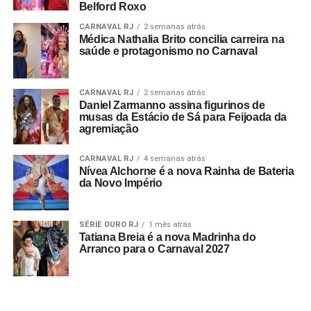
Belford Roxo
Convidada: Paraíso do Tuiuti
CARNAVAL RJ
2 semanas atrás
Data: 09/10/2022
Médica Nathalia Brito concilia carreira na
saúde e protagonismo no Carnaval
Horário: 13 às 22h
CARNAVAL RJ
2 semanas atrás
Valor: R$ 5,00 ou 1k de alimento não-perecível
Daniel Zarmanno assina figurinos de
musas da Estácio de Sá para Feijoada da
agremiação
Classificação Livre
CARNAVAL RJ
4 semanas atrás
Nívea Alchorne é a nova Rainha de Bateria
da Novo Império
SÉRIE OURO RJ
1 mês atrás
Tatiana Breia é a nova Madrinha do
Arranco para o Carnaval 2027