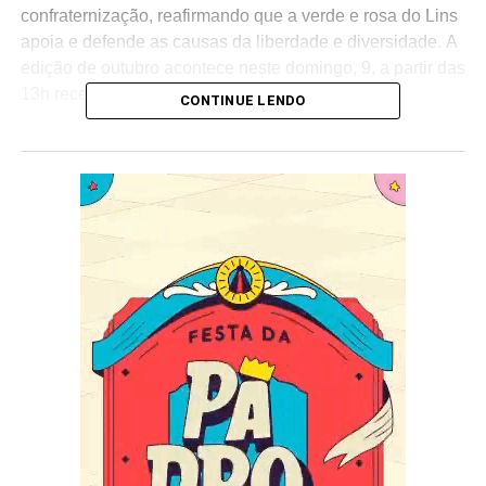
confraternização, reafirmando que a verde e rosa do Lins
apoia e defende as causas da liberdade e diversidade. A
edição de outubro acontece neste domingo, 9, a partir das
13h recebendo a Paraíso do Tuiuti.
CONTINUE LENDO
Como nas edições anteriores, a escola premiará pessoas
que divulgam, trabalham e fazem ações pelas causas e
movimentos LGBTQIAP+. A homenagem criada pelo
Departamento Cultural da agremiação se inspira no
personagem do enredo 2023: João Francisco dos Santos,
o Madame Satã. Nordestino, preto e homossexual que dá
nome ao Prêmio Madame Satã. Neste domingo serão
homenageados: Pedro Figueiredo e Erick Rianelli,
jornalistas da TV Globo; Bruna Benevides, militar da
Marinha; Leonardo Antan, historiador da arte; Natalia
Stoco, poeta e compositora; Wescla Vasconcelos,
pedagoga, atriz e assessora parlamentar; Céu
Cavalcanti, presidente do Conselho Regional de
Psicologia do Rio de Janeiro, Samile Cunha, artista,