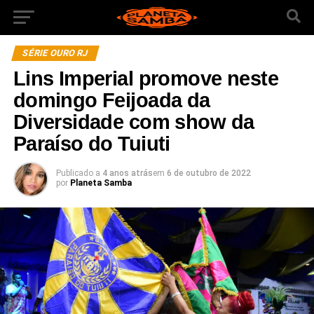
SÉRIE OURO RJ
Lins Imperial promove neste
domingo Feijoada da
Diversidade com show da
Paraíso do Tuiuti
Publicado a
4 anos atrás
em
6 de outubro de 2022
por
Planeta Samba