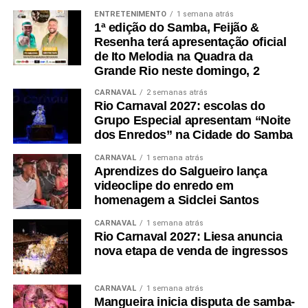
ENTRETENIMENTO
1 semana atrás
1ª edição do Samba, Feijão &
Resenha terá apresentação oficial
de Ito Melodia na Quadra da
Grande Rio neste domingo, 2
CARNAVAL
2 semanas atrás
Rio Carnaval 2027: escolas do
Grupo Especial apresentam “Noite
dos Enredos” na Cidade do Samba
CARNAVAL
1 semana atrás
Aprendizes do Salgueiro lança
videoclipe do enredo em
homenagem a Sidclei Santos
CARNAVAL
1 semana atrás
Rio Carnaval 2027: Liesa anuncia
nova etapa de venda de ingressos
CARNAVAL
1 semana atrás
Mangueira inicia disputa de samba-