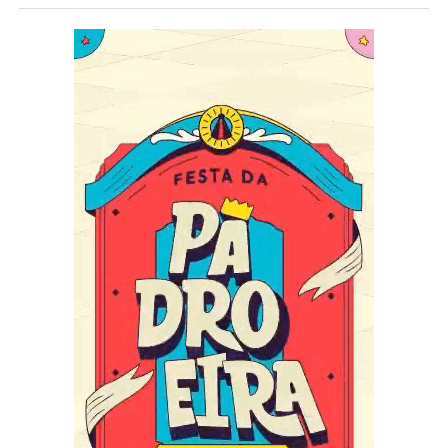
amiga a convenceu a explorar mais ritmos internacionais
incluindo o samba, e foi amor à primeira vista. A bateria, a
música, o poder e a força e energia a inspiraram. Foi aqui
que ela iniciou sua trajetória como convidada da cultura
do samba. Muitos anos depois, Jenny é uma das
diretoras do projeto NC Brazilian Arts na Carolina do
Norte, Estados Unidos, e trabalha em sua comunidade
para ajudar a educar, apoiar e exibir as artes do
movimento Afro-brasileiro. Em 2020, Jenny viajou ao
Brasil com o programa Samba Internacional, que
proporcionou a oportunidade de desfilar com os passistas
da Unidos de Bangu. Ela treinou com muitos dançarinos
e professores inspiradores, e decidiu intensificar seu jogo
apesar de uma pandemia mundial, treinando com os
professores Alex Coutinho e Ale Jansen – que se
tornaram mais uma referência para o samba, a cultura e a
comunidade.
Adriana se apaixonou pela cultura brasileira ao participar