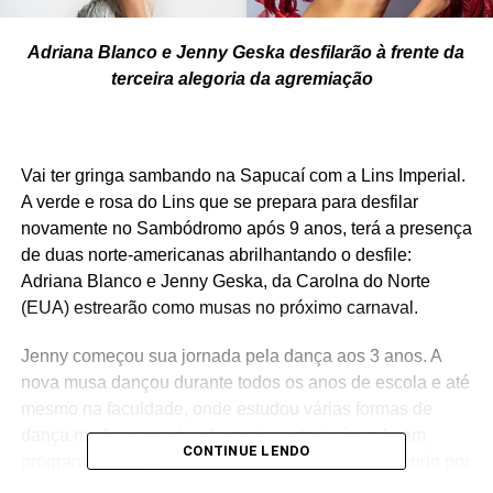
Adriana Blanco e Jenny Geska desfilarão à frente da
terceira alegoria da agremiação
Vai ter gringa sambando na Sapucaí com a Lins Imperial.
A verde e rosa do Lins que se prepara para desfilar
novamente no Sambódromo após 9 anos, terá a presença
de duas norte-americanas abrilhantando o desfile:
Adriana Blanco e Jenny Geska, da Carolna do Norte
(EUA) estrearão como musas no próximo carnaval.
Jenny começou sua jornada pela dança aos 3 anos. A
nova musa dançou durante todos os anos de escola e até
mesmo na faculdade, onde estudou várias formas de
dança moderna e artes do movimento, treinando em
CONTINUE LENDO
programas avançados no Boston Ballet e trabalhando por
vários anos como dançarina profissional. Em 2015, uma