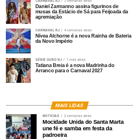
CARNAVAL RJ
2 semanas atrás
esforça para tornar as oportunidades de educação e
Daniel Zarmanno assina figurinos de
treinamento de formas de arte afro-brasileira, como
musas da Estácio de Sá para Feijoada da
agremiação
samba e capoeira, acessíveis para sua comunidade nos
Estados Unidos, porém estabeleceu a empresa
CARNAVAL RJ
4 semanas atrás
educacional e de performance, o “NC Brazilian Arts
Nívea Alchorne é a nova Rainha de Bateria
Project”.
da Novo Império
SÉRIE OURO RJ
1 mês atrás
Tatiana Breia é a nova Madrinha do
O enredo da Lins Imperial para o próximo carnaval é
Arranco para o Carnaval 2027
“Mussum pra sempris – traga o mé que hoje com a Lins
vai ter muito samba no pé!” A escola será a primeira a
desfilar no sábado de carnaval.
MAIS LIDAS
Fotos: Divulgação
NOTICIAS
2 semanas atrás
Mocidade Unida do Santa Marta
une fé e samba em festa da
padroeira