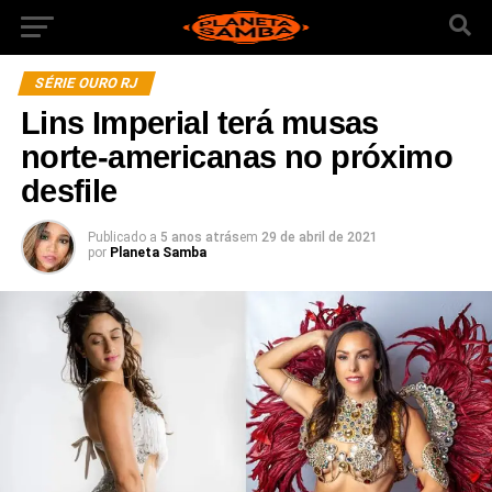
SÉRIE OURO RJ
Lins Imperial terá musas
norte-americanas no próximo
desfile
Publicado a
5 anos atrás
em
29 de abril de 2021
por
Planeta Samba