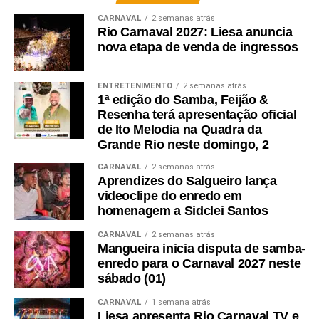
CARNAVAL
2 semanas atrás
Rio Carnaval 2027: Liesa anuncia
nova etapa de venda de ingressos
ENTRETENIMENTO
2 semanas atrás
1ª edição do Samba, Feijão &
Resenha terá apresentação oficial
de Ito Melodia na Quadra da
Grande Rio neste domingo, 2
CARNAVAL
2 semanas atrás
Aprendizes do Salgueiro lança
videoclipe do enredo em
homenagem a Sidclei Santos
CARNAVAL
2 semanas atrás
Mangueira inicia disputa de samba-
enredo para o Carnaval 2027 neste
sábado (01)
CARNAVAL
1 semana atrás
Liesa apresenta Rio Carnaval TV e