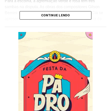
Para a escolha, a agremiação verde e rosa tem três
sambas na disputa. As obras dos compositores Gilson
Bernini e cia; Lequinho e Cia e Thiago Meiners e Cia se
CONTINUE LENDO
apresentarão por 40 minutos com o apoio da bateria da
Mangueira.
Em um show montado especialmente para este dia, a
escola celebrará a música baiana e seus ritmos.
Coordenado pelo diretor artístico da escola, Fábio
Batista, o número promete emocionar o público.
Desde o pré-carnaval de 2020 a escola não recebe os
apaixonados pelo carnaval para escolher o samba na
quadra, a última disputa ocorreu através de lives por
conta da pandemia.