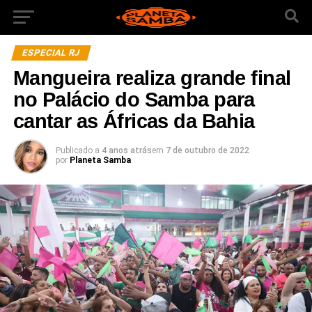
ESPECIAL RJ
Mangueira realiza grande final
no Palácio do Samba para
cantar as Áfricas da Bahia
Publicado a
4 anos atrás
em
7 de outubro de 2022
por
Planeta Samba