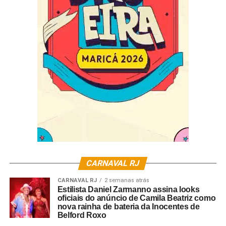
SERVIÇO
Final de samba-enredo da Mangueira
Local: Palácio do Samba – Quadra da Mangueira
Endereço: Rua Visconde de Niterói, 1072 – Mangueira
Data: 08/10 – Horário: 22h
Ingresso antecipado: R$70,00
Mesa (na hora do evento): R$60,00
CARNAVAL RJ
Ingresso.mangueira.com.br
CARNAVAL RJ
2 semanas atrás
Ingresso no dia: R$80,00
Estilista Daniel Zarmanno assina looks
oficiais do anúncio de Camila Beatriz como
nova rainha de bateria da Inocentes de
Belford Roxo