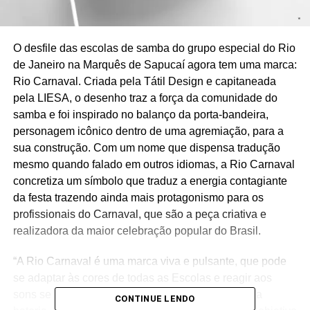
O desfile das escolas de samba do grupo especial do Rio
de Janeiro na Marquês de Sapucaí agora tem uma marca:
Rio Carnaval. Criada pela Tátil Design e capitaneada
pela LIESA, o desenho traz a força da comunidade do
samba e foi inspirado no balanço da porta-bandeira,
personagem icônico dentro de uma agremiação, para a
sua construção. Com um nome que dispensa tradução
mesmo quando falado em outros idiomas, a Rio Carnaval
concretiza um símbolo que traduz a energia contagiante
da festa trazendo ainda mais protagonismo para os
profissionais do Carnaval, que são a peça criativa e
realizadora da maior celebração popular do Brasil.
“A Rio Carnaval é uma marca viva e pulsante, que pode
se adaptar às cores de todas as Escolas e reagir aos
sons se movimentando a cada virada do samba da
CONTINUE LENDO