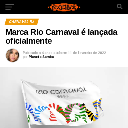
CARNAVAL RJ
Marca Rio Carnaval é lançada
oficialmente
Publicado a
4 anos atrás
em
11 de fevereiro de 2022
por
Planeta Samba