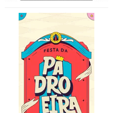
bateria, representando, assim, o Carnaval. Nosso objetivo
é mostrar a unidade dos desfiles na Sapucaí, imprimindo
neste símbolo toda a magia e encantamento que a
avenida proporciona em todos os envolvidos. Além disso,
com a marca conseguimos atrair ainda mais os
patrocínios, criando oportunidades de investimento na
festa, como, a criação de uma linha de produtos
personalizados”, conta Gabriel David, diretor de
Marketing da LIESA.
Escritório responsável por criar a marca, a Tátil Design
montou uma equipe multidisciplinar e foi a campo para
identificar os elementos essenciais para a construção da
festa e do símbolo que representasse o Carnaval. A
empresa trouxe para o time de criação o André
Rodrigues, que desde os 15 anos trabalha com o
Carnaval contribuindo com a visão de quem está dentro
do universo. “Ouvimos profissionais e amantes do
Carnaval do Rio, foram mais de 3 mil pessoas