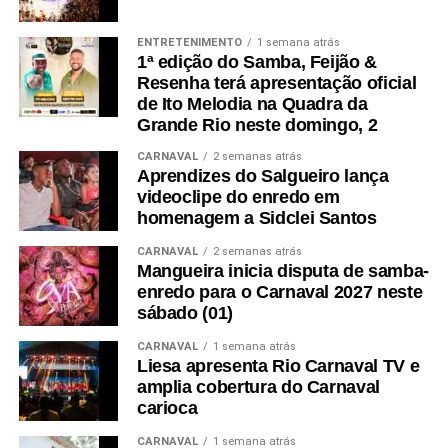
da LIESA.
ENTRETENIMENTO
1 semana atrás
A marca, que estampará todo o Sambódromo em abril
1ª edição do Samba, Feijão &
deste ano, terá o lançamento oficial nos dias 26 e 27 de
Resenha terá apresentação oficial
de Ito Melodia na Quadra da
fevereiro, em um evento na Cidade do Samba. Com
Grande Rio neste domingo, 2
Milton Cunha como apresentador, o evento contará com a
presença das 12 Escolas de Samba que se apresentarão
CARNAVAL
2 semanas atrás
Aprendizes do Salgueiro lança
e farão um minidesfile dando uma prévia do que o público
videoclipe do enredo em
vai vivenciar na Marquês de Sapucaí. A festa contará
homenagem a Sidclei Santos
ainda com convidados especiais e terá foodtrucks
espalhados na Praça de Eventos para a venda de
CARNAVAL
2 semanas atrás
Mangueira inicia disputa de samba-
comidas e bebidas. Os ingressos, que já estão no
enredo para o Carnaval 2027 neste
terceiro lote, custam a partir de R$ 35 para um dia e R$
sábado (01)
50 para os dois dias e poderão ser comprados no
site
https://bit.ly/ABERTURA_RIOCARNAVAL
. Os
CARNAVAL
1 semana atrás
Liesa apresenta Rio Carnaval TV e
camarotes já estão esgotados.
amplia cobertura do Carnaval
carioca
CARNAVAL
1 semana atrás