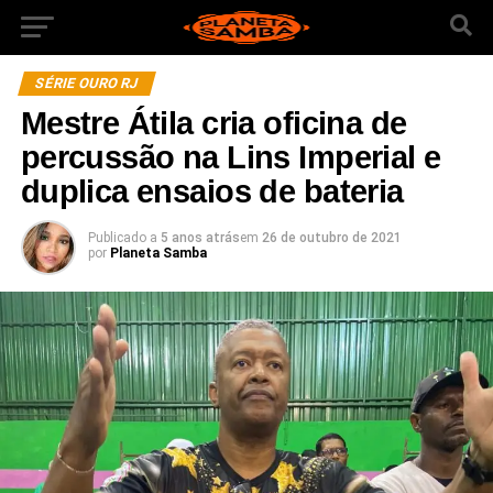
SÉRIE OURO RJ
Mestre Átila cria oficina de
percussão na Lins Imperial e
duplica ensaios de bateria
Publicado a
5 anos atrás
em
26 de outubro de 2021
por
Planeta Samba