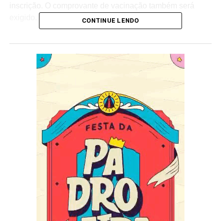
inscrição. O comprovante de vacinação também será
exigido.
CONTINUE LENDO
– O objetivo é dar oportunidade a todos aqueles que
queiram aprender. Não há número determinado de vagas.
Nosso intuito é tirar meninas e meninos do ócio. Aqueles
que se destacarem poderão até ser aproveitados pela
escola. Os alunos não só aprenderão a tocar, como
ficarão responsáveis pela manutenção e afinação dos
instrumentos, ou seja, estarão preparados para o que der
e vier, avisa o mestre.
Ensaios da Verdadeira Furiosa
Com o avanço do calendário e a aproximação do
Carnaval em 2022, a bateria Verdadeira Furiosa duplicou
os ensaios visando o próximo carnaval. Os treinos
acontecem todos os sábados e domingos, a partir das 17
horas na quadra da agremiação até o carnaval. Devido