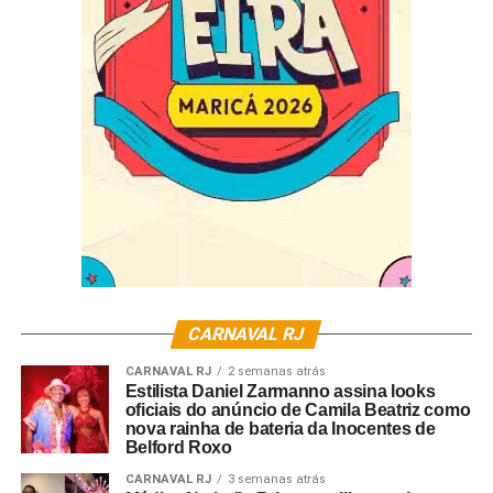
ao momento, a retomada acontece de forma gradual, com
revezamento de ritmistas para não haver aglomerações.
O uso da máscara é obrigatório e o distanciamento é
respeitado.
O endereço da quadra da Lins Imperial é Rua Lins de
Vasconcelos, 623 – Lins.
Fotos: Geissa Evaristo
CARNAVAL RJ
CARNAVAL RJ
2 semanas atrás
Estilista Daniel Zarmanno assina looks
oficiais do anúncio de Camila Beatriz como
nova rainha de bateria da Inocentes de
Belford Roxo
CARNAVAL RJ
3 semanas atrás