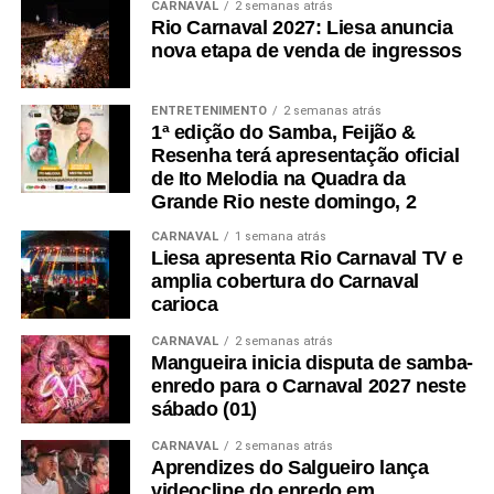
CARNAVAL
2 semanas atrás
Rio Carnaval 2027: Liesa anuncia
nova etapa de venda de ingressos
ENTRETENIMENTO
2 semanas atrás
1ª edição do Samba, Feijão &
Resenha terá apresentação oficial
de Ito Melodia na Quadra da
Grande Rio neste domingo, 2
CARNAVAL
1 semana atrás
Liesa apresenta Rio Carnaval TV e
amplia cobertura do Carnaval
carioca
CARNAVAL
2 semanas atrás
Mangueira inicia disputa de samba-
enredo para o Carnaval 2027 neste
sábado (01)
CARNAVAL
2 semanas atrás
Aprendizes do Salgueiro lança
videoclipe do enredo em