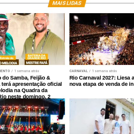
MAIS LIDAS
MENTO
1 semana atrás
CARNAVAL
1 semana atrás
o do Samba, Feijão &
Rio Carnaval 2027: Liesa 
terá apresentação oficial
nova etapa de venda de i
elodia na Quadra da
io neste domingo, 2