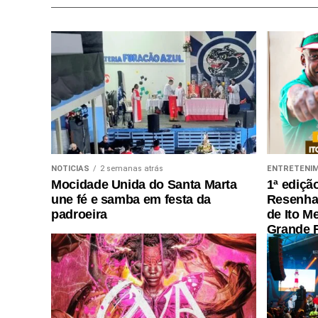
NOTICIAS
2 semanas atrás
ENTRETENI
Mocidade Unida do Santa Marta
1ª ediçã
une fé e samba em festa da
Resenha 
padroeira
de Ito M
Grande R