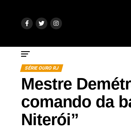
SÉRIE OURO RJ
Mestre Demétr
comando da ba
Niterói”