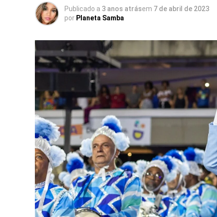
Publicado a
3 anos atrás
em
7 de abril de 2023
por
Planeta Samba