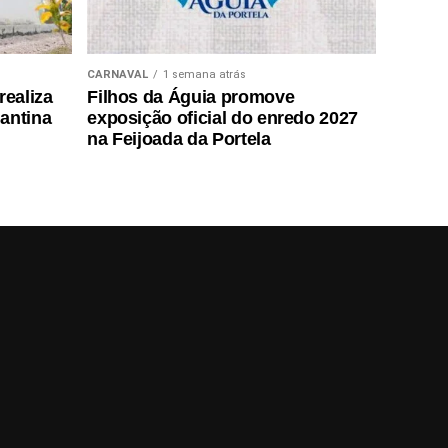
CARNAVAL
1 semana atrás
realiza
Filhos da Águia promove
antina
exposição oficial do enredo 2027
na Feijoada da Portela