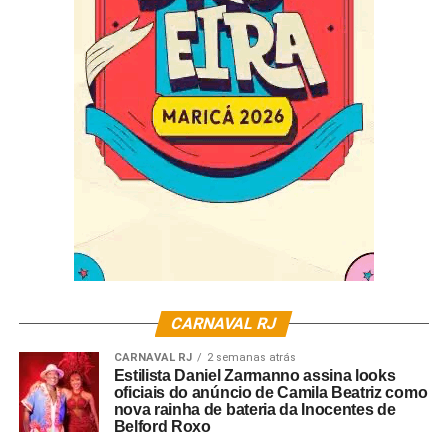
Serviço:
Salgueiro Convida Mocidade Alegre
Data:13 de novembro, sábado
Local : quadra do Salgueiro ( Rua Silva Teles, 104 –
Andaraí)
Horário: a partir das 20h
Valor: a partir de R$50
CARNAVAL RJ
Informações e vendas de camarotes: (21) 2238 9226
CARNAVAL RJ
2 semanas atrás
Estilista Daniel Zarmanno assina looks
Classificação etária: 18 anos
oficiais do anúncio de Camila Beatriz como
nova rainha de bateria da Inocentes de
Belford Roxo
Uso da máscara e apresentação do comprovante de