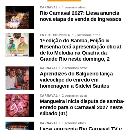
CARNAVAL
1 semana atrás
Rio Carnaval 2027: Liesa anuncia
nova etapa de venda de ingressos
ENTRETENIMENTO
2 semanas atrás
1ª edição do Samba, Feijão &
Resenha terá apresentação oficial
de Ito Melodia na Quadra da
Grande Rio neste domingo, 2
CARNAVAL
2 semanas atrás
Aprendizes do Salgueiro lança
videoclipe do enredo em
homenagem a Sidclei Santos
CARNAVAL
2 semanas atrás
Mangueira inicia disputa de samba-
enredo para o Carnaval 2027 neste
sábado (01)
CARNAVAL
1 semana atrás
Liesa apresenta Rio Carnaval TV e