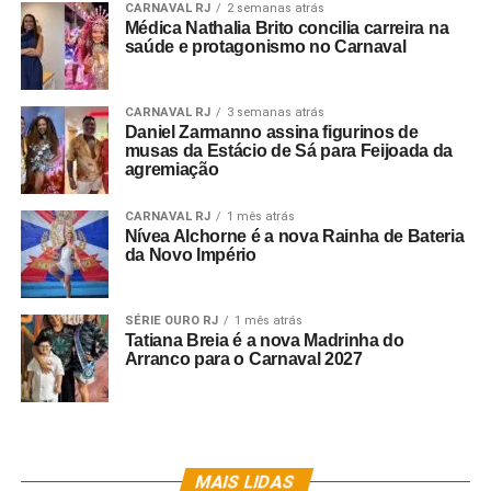
CARNAVAL RJ
2 semanas atrás
vacinação contra a COVID19 SÃO OBRIGATÓRIOS
Médica Nathalia Brito concilia carreira na
saúde e protagonismo no Carnaval
CARNAVAL RJ
3 semanas atrás
Daniel Zarmanno assina figurinos de
musas da Estácio de Sá para Feijoada da
agremiação
CARNAVAL RJ
1 mês atrás
Nívea Alchorne é a nova Rainha de Bateria
da Novo Império
SÉRIE OURO RJ
1 mês atrás
Tatiana Breia é a nova Madrinha do
Arranco para o Carnaval 2027
MAIS LIDAS