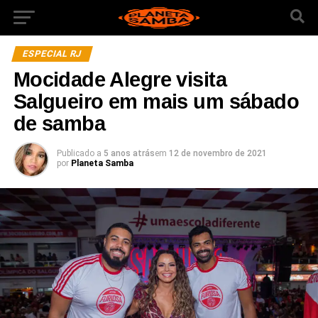
ESPECIAL RJ
Mocidade Alegre visita
Salgueiro em mais um sábado
de samba
Publicado a
5 anos atrás
em
12 de novembro de 2021
por
Planeta Samba