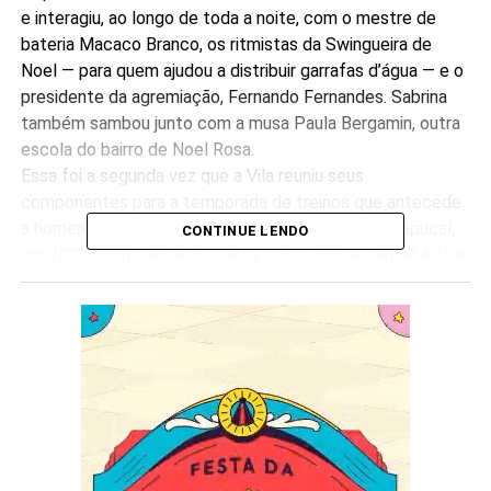
e interagiu, ao longo de toda a noite, com o mestre de
bateria Macaco Branco, os ritmistas da Swingueira de
Noel — para quem ajudou a distribuir garrafas d’água — e o
presidente da agremiação, Fernando Fernandes. Sabrina
também sambou junto com a musa Paula Bergamin, outra
escola do bairro de Noel Rosa.
Essa foi a segunda vez que a Vila reuniu seus
componentes para a temporada de treinos que antecede
a homenagem a Martinho da Vila na Marquês de Sapucaí,
CONTINUE LENDO
em 2022, com o enredo “Canta, canta, minha gente! A Vila
é de Martinho”, do carnavalesco Edson Pereira. Os
eventos estão seguindo protocolos sanitários contra a
Covid-19, em observação às regras impostas pela
Prefeitura do Rio.
Nas próximas semanas, os ensaios seguem ocorrendo
sempre às quintas, a partir das 20h, na quadra. A entrada é
gratuita.
CRÉDITO DAS FOTOS: Léo cordeiro