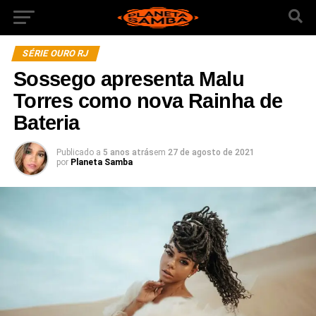
SÉRIE OURO RJ
Sossego apresenta Malu
Torres como nova Rainha de
Bateria
Publicado a
5 anos atrás
em
27 de agosto de 2021
por
Planeta Samba