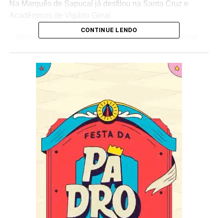
Na Marquês de Sapucaí já desfilou na Santa Cruz e
Acadêmicos de Vigário Geral.
CONTINUE LENDO
–
Amo o carnaval e o Sambódromo. Eu poderia passar
horas ali sambando, chego a me emocionar. Será a
realização de um sonho estar à frente da bateria da
Sossego. Quero somar e estar juntos com todos em
busca deste campeonato. Desde já agradeço a recepção
do Rei Juarez e do Mestre Laion.
Vamos com tudo –
Revelou Malu.
O Acadêmicos do Sossego tem como enredo “Visões
Xamânicas”, desenvolvido pelo carnavalesco André
Rodrigues. A agremiação de Niterói será a 7ª escola a
desfilar na Marquês de Sapucaí, na sexta-feira de
carnaval, pela Série Ouro.
Crédito das Fotos: Higor Almeida