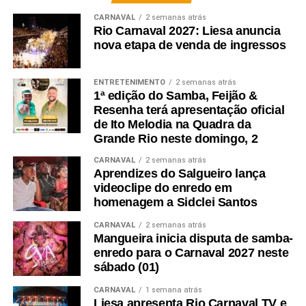
CARNAVAL
2 semanas atrás
Rio Carnaval 2027: Liesa anuncia
nova etapa de venda de ingressos
ENTRETENIMENTO
2 semanas atrás
1ª edição do Samba, Feijão &
Resenha terá apresentação oficial
de Ito Melodia na Quadra da
Grande Rio neste domingo, 2
CARNAVAL
2 semanas atrás
Aprendizes do Salgueiro lança
videoclipe do enredo em
homenagem a Sidclei Santos
CARNAVAL
2 semanas atrás
Mangueira inicia disputa de samba-
enredo para o Carnaval 2027 neste
sábado (01)
CARNAVAL
1 semana atrás
Liesa apresenta Rio Carnaval TV e