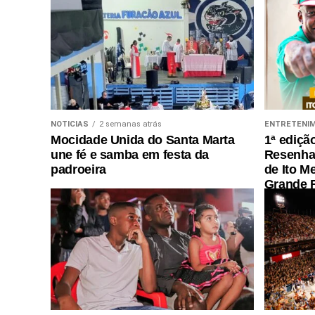
NOTICIAS
2 semanas atrás
ENTRETENI
Mocidade Unida do Santa Marta
1ª ediçã
une fé e samba em festa da
Resenha 
padroeira
de Ito M
Grande R