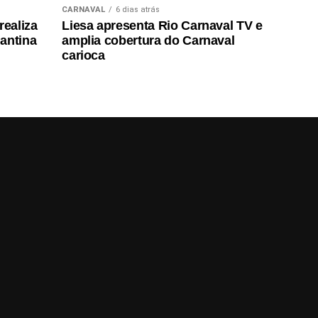
CARNAVAL
6 dias atrás
realiza
Liesa apresenta Rio Carnaval TV e
antina
amplia cobertura do Carnaval
carioca