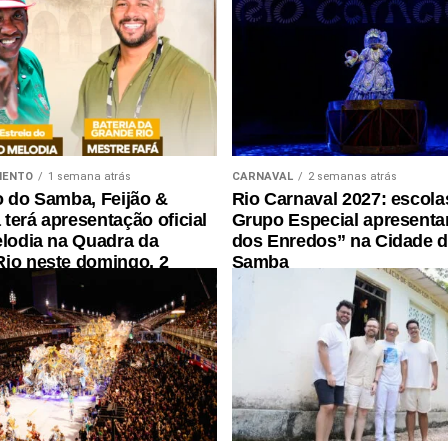
MENTO
1 semana atrás
CARNAVAL
2 semanas atrás
o do Samba, Feijão &
Rio Carnaval 2027: escola
terá apresentação oficial
Grupo Especial apresenta
elodia na Quadra da
dos Enredos” na Cidade 
io neste domingo, 2
Samba