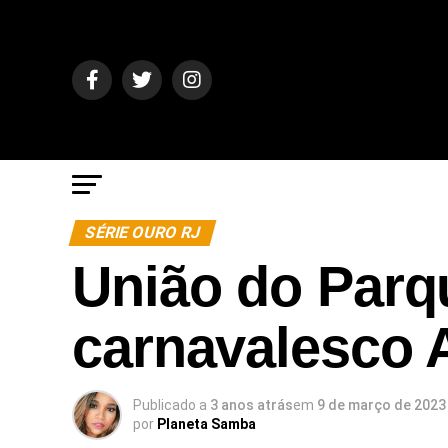
SÉRIE OURO RJ
União do Parq
carnavalesco 
Publicado a
3 anos atrás
em
9 de março de 2023
por
Planeta Samba