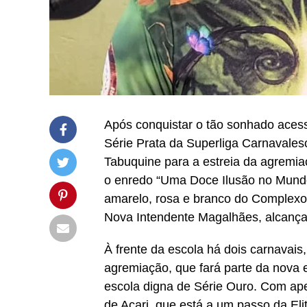
Após conquistar o tão sonhado acess
Série Prata da Superliga Carnavales
Tabuquine para a estreia da agremi
o enredo “Uma Doce Ilusão no Mundo
amarelo, rosa e branco do Complexo
Nova Intendente Magalhães, alcanç
À frente da escola há dois carnavais
agremiação, que fará parte da nova 
escola digna de Série Ouro. Com ap
de Acari, que está a um passo da Eli