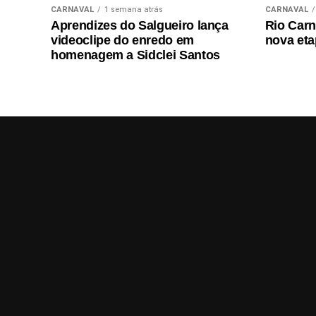
CARNAVAL
1 semana atrás
CARNAVAL
Aprendizes do Salgueiro lança
Rio Carn
videoclipe do enredo em
nova eta
homenagem a Sidclei Santos