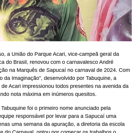
o, a União do Parque Acari, vice-campeã geral da
ca do Brasil, renovou com o carnavalesco André
ação na Marquês de Sapucaí no carnaval de 2024. Com
 da Imaginação”, desenvolvido por Tabuquine, a
 de Acari impressionou todos presentes na avenida da
ando nota máxima em inúmeros quesitos.
, Tabuquine foi o primeiro nome anunciado pela
equipe responsável por levar para a Sapucaí uma
enas uma semana da apuração, a diretoria da escola
te do Carnaval, optou por começar os trabalhos o