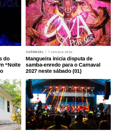
CARNAVAL
1 semana atrás
s do
Mangueira inicia disputa de
m “Noite
samba-enredo para o Carnaval
do
2027 neste sábado (01)