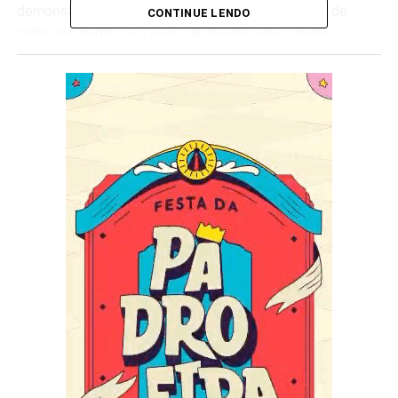
demonstrando o comprometimento e a dedicação de
CONTINUE LENDO
cada integrante. Os casais de mestre-sala e porta-
bandeira foram magníficos em suas apresentações.
As quatro parcerias de compositores trouxeram sambas-
enredo emocionantes, que enalteceram a história e a
cultura da comunidade do Jacarezinho. As letras, repletas
de poesia e sentimento, conquistaram o público e os
jurados, que tiveram a difícil tarefa de escolher quais
seguiriam para a final.
O presidente da Unidos do Jacarezinho, agradeceu a
todos os envolvidos no evento e destacou a importância
da união e da paixão pelo samba. “Nossa escola é feita
de amor, de dedicação, e isso se reflete em cada
apresentação que vimos hoje. Estou muito orgulhoso de
nossa comunidade”,
afirmou Júnior.