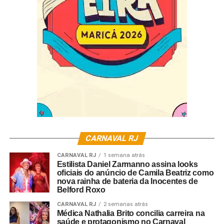
A grande final promete ser ainda mais grandiosa, com as
quatro parcerias finalistas competindo pelo direito de ter
seu samba-enredo cantado no Carnaval do próximo ano.
A Unidos do Jacarezinho mostra que está mais forte do
que nunca e pronta para encantar a todos com seu
desfile.
Confira as parcerias que seguem para a final:
Marcelo Durinho e Parceria
Junior Miranda e Parceria
Mauro de Paula e Parceria
CARNAVAL RJ
Araguaci e Parceria
CARNAVAL RJ
1 semana atrás
Estilista Daniel Zarmanno assina looks
oficiais do anúncio de Camila Beatriz como
nova rainha de bateria da Inocentes de
Belford Roxo
CARNAVAL RJ
2 semanas atrás
Médica Nathalia Brito concilia carreira na
saúde e protagonismo no Carnaval