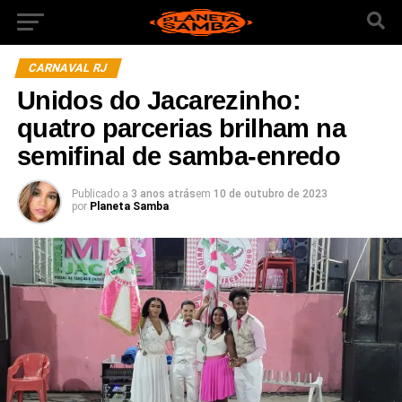
CARNAVAL RJ
Unidos do Jacarezinho:
quatro parcerias brilham na
semifinal de samba-enredo
Publicado a
3 anos atrás
em
10 de outubro de 2023
por
Planeta Samba