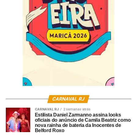
pelo intérprete oficial da agremiação, Evandro Malandro
e, no palco, não poderão ser defendidos por cantor do
Grupo Especial em atividade no Rio de Janeiro. As obras,
que serão entregues à escola no dia 22 de agosto,
poderão ser divulgadas pelas parcerias nas redes
sociais. A escola alerta, ainda, que poderá haver punição
para as parcerias cujos membros ou torcida (se houver)
pratiquem atos impróprios, ofensivos ou desrespeitosos,
o que vale também para o ambiente virtual, recaindo
sobre ela total responsabilidade por isso.
O calendário previsto para a disputa de samba é o
seguinte:
CARNAVAL RJ
22 de agosto – Entrega dos sambas na quadra das 20h
até meia-noite
CARNAVAL RJ
2 semanas atrás
Estilista Daniel Zarmanno assina looks
oficiais do anúncio de Camila Beatriz como
05 de setembro – Divulgação dos sambas classificados
nova rainha de bateria da Inocentes de
para apresentação na quadra
Belford Roxo