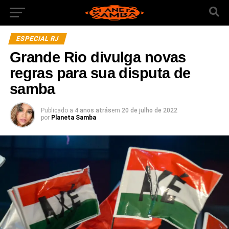
ESPECIAL RJ
Grande Rio divulga novas
regras para sua disputa de
samba
Publicado a
4 anos atrás
em
20 de julho de 2022
por
Planeta Samba