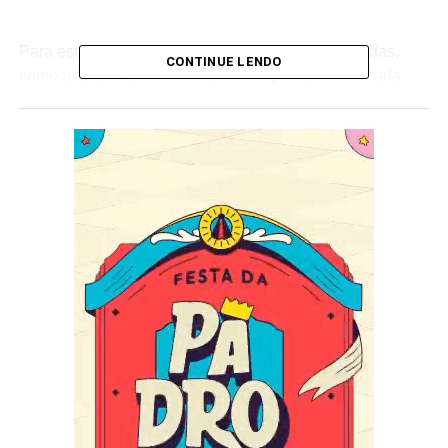
Para esta disputa, algumas regras foram modificadas,
CONTINUE LENDO
como a quantidade máxima de compositores em cada
parceria, que agora é de sete pessoas. Outra novidade é
a obrigatoriedade de todos os sambas começarem a ser
executados em até 20 segundos da gravação. O Diretor
de Carnaval Thiago Monteiro comenta a decisão:
“Queremos tornar as gravações mais dinâmicas para
ajudar na nossa sempre difícil decisão de escolher o
samba que melhor atende às nossas necessidades para
o desfile. Temos casos em que o excesso de alusivos e
introduções fazem com que a obra propriamente dita só
comece depois de um minuto de execução da faixa”,
explica.
Mais uma vez, todos os sambas deverão ser gravados