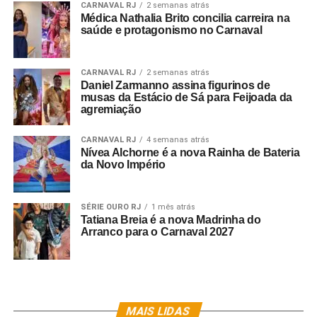
CARNAVAL RJ
2 semanas atrás
13 de setembro – 1ª eliminatória
Médica Nathalia Brito concilia carreira na
saúde e protagonismo no Carnaval
22 de setembro – 2ª eliminatória
CARNAVAL RJ
2 semanas atrás
01 de outubro – 3ª eliminatória
Daniel Zarmanno assina figurinos de
musas da Estácio de Sá para Feijoada da
08 de outubro – Final*
agremiação
Caso haja alguma determinação da LIESA para
CARNAVAL RJ
4 semanas atrás
Nívea Alchorne é a nova Rainha de Bateria
realização de final com data fixa, o dia 8 de outubro
da Novo Império
passa a ser a data da semifinal do concurso.
SÉRIE OURO RJ
1 mês atrás
Tatiana Breia é a nova Madrinha do
Arranco para o Carnaval 2027
MAIS LIDAS