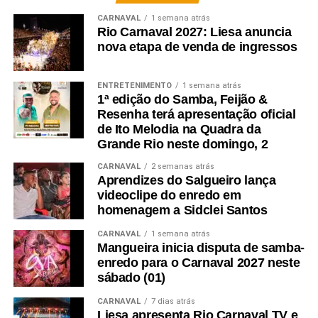
CARNAVAL
1 semana atrás
Rio Carnaval 2027: Liesa anuncia
nova etapa de venda de ingressos
ENTRETENIMENTO
1 semana atrás
1ª edição do Samba, Feijão &
Resenha terá apresentação oficial
de Ito Melodia na Quadra da
Grande Rio neste domingo, 2
CARNAVAL
2 semanas atrás
Aprendizes do Salgueiro lança
videoclipe do enredo em
homenagem a Sidclei Santos
CARNAVAL
1 semana atrás
Mangueira inicia disputa de samba-
enredo para o Carnaval 2027 neste
sábado (01)
CARNAVAL
7 dias atrás
Liesa apresenta Rio Carnaval TV e