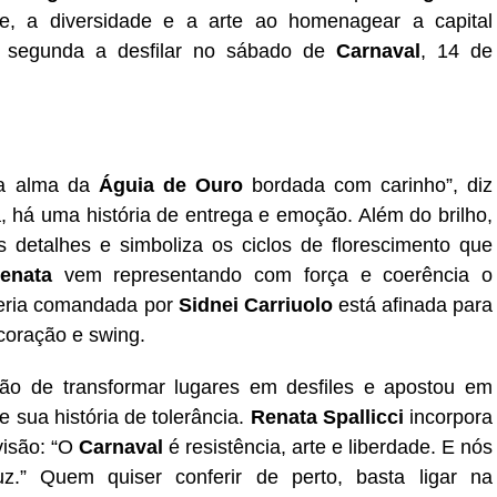
de, a diversidade e a arte ao homenagear a capital
a segunda a desfilar no sábado de
Carnaval
, 14 de
 a alma da
Águia de Ouro
bordada com carinho”, diz
, há uma história de entrega e emoção. Além do brilho,
 detalhes e simboliza os ciclos de florescimento que
enata
vem representando com força e coerência o
eria comandada por
Sidnei Carriuolo
está afinada para
coração e swing.
o de transformar lugares em desfiles e apostou em
e sua história de tolerância.
Renata Spallicci
incorpora
visão: “O
Carnaval
é resistência, arte e liberdade. E nós
.” Quem quiser conferir de perto, basta ligar na