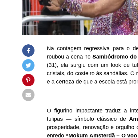
Na contagem regressiva para o de
roubou a cena no
Sambódromo do
(31), ela surgiu com um look de tu
cristais, do costeiro às sandálias. 
e a certeza de que a escola está pron
O figurino impactante traduz a in
tulipas — símbolo clássico de
Am
prosperidade, renovação e orgulho c
enredo
“Mokum Amsterdã – O voo d