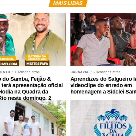
MAIS LIDAS
MENTO
1 semana atrás
CARNAVAL
2 semanas atrás
o do Samba, Feijão &
Aprendizes do Salgueiro 
terá apresentação oficial
videoclipe do enredo em
elodia na Quadra da
homenagem a Sidclei San
io neste domingo, 2