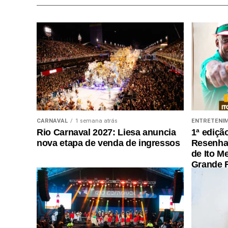
CARNAVAL
1 semana atrás
ENTRETENI
Rio Carnaval 2027: Liesa anuncia
1ª ediçã
nova etapa de venda de ingressos
Resenha 
de Ito M
Grande R