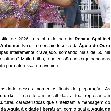
sfile de 2026, a rainha de bateria
Renata Spallicci
 Anhembi
. No último ensaio técnico da
Águia de Ouro
lipas inteiramente cravejado, somando mais de 50 mil
O resultado? Muito brilho, repercussão nas arquibancadas
ta para aterrissar na avenida.
tensidade desses momentos finais de preparação. As
sterdã
— não foram escolhidas à toa: representam
ultural, características que sintetizam a mensagem do
a Águia à cidade libertária”
, com o qual a
Águia de