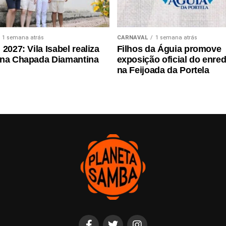
1 semana atrás
CARNAVAL
1 semana atrás
2027: Vila Isabel realiza
Filhos da Águia promove
 na Chapada Diamantina
exposição oficial do enre
na Feijoada da Portela