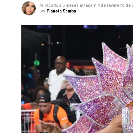
Publicado a
6 meses atrás
em
4 de fevereiro de
por
Planeta Samba