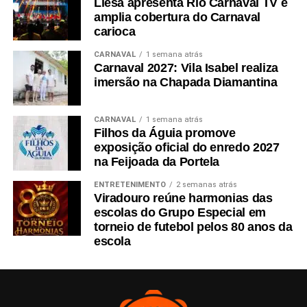
Liesa apresenta Rio Carnaval TV e
amplia cobertura do Carnaval
carioca
CARNAVAL
1 semana atrás
Carnaval 2027: Vila Isabel realiza
imersão na Chapada Diamantina
CARNAVAL
1 semana atrás
Filhos da Águia promove
exposição oficial do enredo 2027
na Feijoada da Portela
ENTRETENIMENTO
2 semanas atrás
Viradouro reúne harmonias das
escolas do Grupo Especial em
torneio de futebol pelos 80 anos da
escola
A Imperatriz Leopoldinense mostra que está determinada