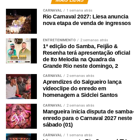
do anúncio oficial, declarou em tom motivacional: “O vice
CARNAVAL
1 semana atrás
está engasgado, vamos trazer o título de volta pra
Rio Carnaval 2027: Liesa anuncia
Ramos”, em referência ao desempenho da escola no
nova etapa de venda de ingressos
Carnaval deste ano.
ENTRETENIMENTO
2 semanas atrás
1ª edição do Samba, Feijão &
Resenha terá apresentação oficial
de Ito Melodia na Quadra da
Grande Rio neste domingo, 2
CARNAVAL
2 semanas atrás
Aprendizes do Salgueiro lança
videoclipe do enredo em
homenagem a Sidclei Santos
CARNAVAL
2 semanas atrás
Mangueira inicia disputa de samba-
enredo para o Carnaval 2027 neste
sábado (01)
CARNAVAL
1 semana atrás