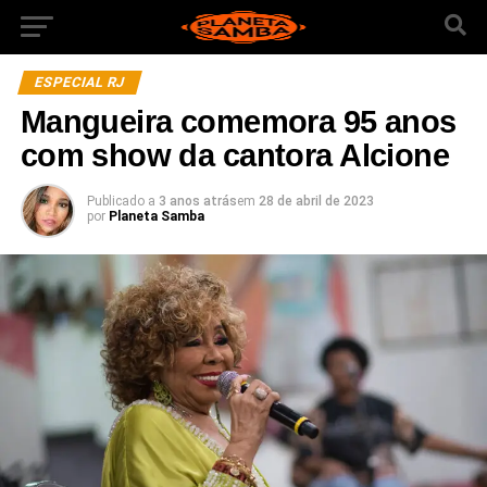
ESPECIAL RJ
Mangueira comemora 95 anos
com show da cantora Alcione
Publicado a
3 anos atrás
em
28 de abril de 2023
por
Planeta Samba