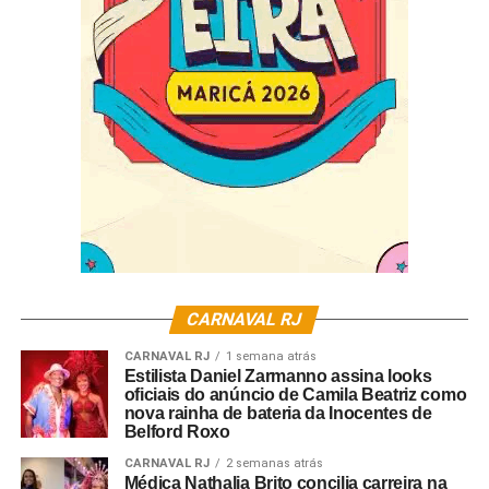
Data: 28 de abril de 2023
Horário: 20h
Local: Palácio do Samba
Endereço: Rua Visconde de Niterói, 1072 – Mangueira
Ingressos pista: 2° Lote – R$40,00
CARNAVAL RJ
CARNAVAL RJ
1 semana atrás
Estilista Daniel Zarmanno assina looks
oficiais do anúncio de Camila Beatriz como
nova rainha de bateria da Inocentes de
Belford Roxo
CARNAVAL RJ
2 semanas atrás
Médica Nathalia Brito concilia carreira na