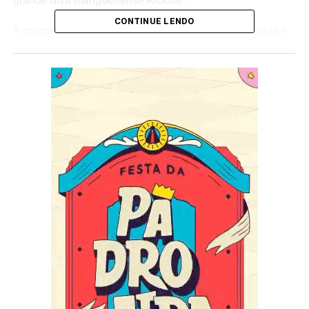
grande diva mangueirense Alcione.
CONTINUE LENDO
A programação inicia às 6h com a tradicional Alvorada e
a distribuição de chocolate e biscoitos para as crianças,
além do hasteamento das bandeiras do Brasil e da
Estação Primeira, ao som do Hino Nacional e do Hino da
Mangueira, a entrada é franca. Na parte da noite, às 20h
o lançamento oficial do enredo para o carnaval de 2024,
com direito a show dela, claro, a voz que guiará os
caminhos da Mangueira no próximo carnaval: Alcione.
Noite imperdível e você não pode ficar de fora! Além do
show, teremos apresentação da equipe e a bateria nota
máxima da Mangueira. Os ingressos para o show já estão
disponíveis no site
ingresso.mangueira.com.br
.
Serviço:
Festa de 95 anos da Mangueira