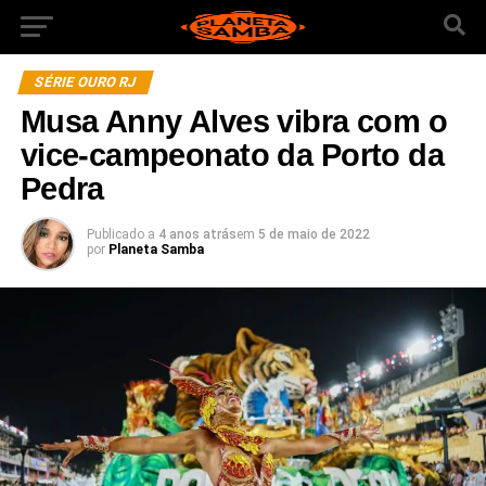
SÉRIE OURO RJ
Musa Anny Alves vibra com o
vice-campeonato da Porto da
Pedra
Publicado a
4 anos atrás
em
5 de maio de 2022
por
Planeta Samba