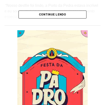
“Nosso desfile foi lindo, a Porto da Pedra estava incrível
e eu sou muito feliz em ter participado desse momento
CONTINUE LENDO
especial com a minha escola” vibrou a musa.
A professora de samba que vive na Croácia desde 2013
onde possui um estúdio de dança, desfilou com uma
fantasia avaliada em 60 mil reais com mais de 500 penas
de faisão e cerca 6 mil pedras chaton.