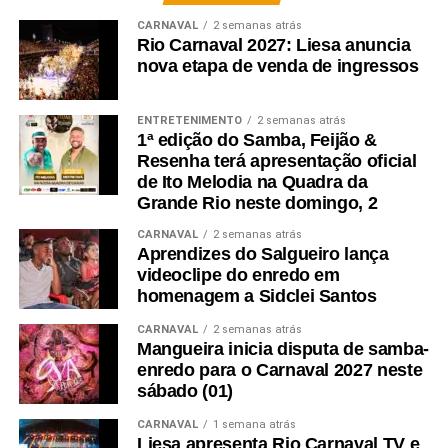
CARNAVAL
2 semanas atrás
Rio Carnaval 2027: Liesa anuncia
nova etapa de venda de ingressos
ENTRETENIMENTO
2 semanas atrás
1ª edição do Samba, Feijão &
Resenha terá apresentação oficial
de Ito Melodia na Quadra da
Grande Rio neste domingo, 2
CARNAVAL
2 semanas atrás
Aprendizes do Salgueiro lança
videoclipe do enredo em
homenagem a Sidclei Santos
CARNAVAL
2 semanas atrás
Mangueira inicia disputa de samba-
enredo para o Carnaval 2027 neste
sábado (01)
CARNAVAL
1 semana atrás
Liesa apresenta Rio Carnaval TV e