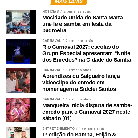
MAIS LIDAS
NOTICIAS
2 semanas atrás
Mocidade Unida do Santa Marta
une fé e samba em festa da
padroeira
CARNAVAL
2 semanas atrás
Rio Carnaval 2027: escolas do
Grupo Especial apresentam “Noite
dos Enredos” na Cidade do Samba
CARNAVAL
1 semana atrás
Aprendizes do Salgueiro lança
videoclipe do enredo em
homenagem a Sidclei Santos
CARNAVAL
1 semana atrás
Mangueira inicia disputa de samba-
enredo para o Carnaval 2027 neste
sábado (01)
ENTRETENIMENTO
1 semana atrás
1ª edição do Samba, Feijão &