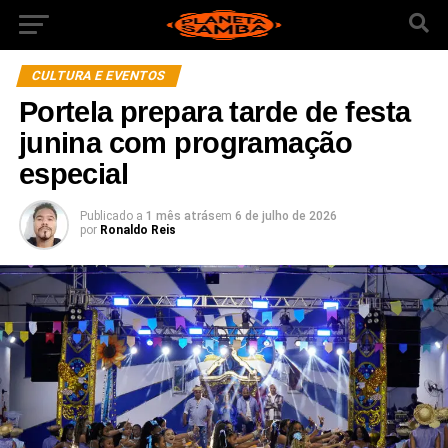
CULTURA E EVENTOS
Portela prepara tarde de festa
junina com programação
especial
Publicado a
1 mês atrás
em
6 de julho de 2026
por
Ronaldo Reis