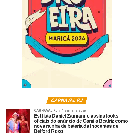
Créditos: Gipe Produção
A entrada é gratuita, mas o acesso será permitido apenas
mediante retirada da cortesia digital pela plataforma Meu
Bilhete, no link
https://www.meubilhete.com.br/arraia-da-portela
O evento tem classificação livre.
CARNAVAL RJ
CARNAVAL RJ
1 semana atrás
Estilista Daniel Zarmanno assina looks
oficiais do anúncio de Camila Beatriz como
nova rainha de bateria da Inocentes de
Belford Roxo