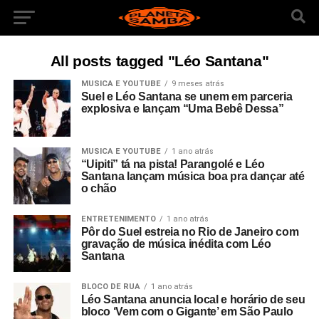
All posts tagged "Léo Santana"
MUSICA E YOUTUBE
9 meses atrás
Suel e Léo Santana se unem em parceria
explosiva e lançam “Uma Bebê Dessa”
MUSICA E YOUTUBE
1 ano atrás
“Uipiti” tá na pista! Parangolé e Léo
Santana lançam música boa pra dançar até
o chão
ENTRETENIMENTO
1 ano atrás
Pôr do Suel estreia no Rio de Janeiro com
gravação de música inédita com Léo
Santana
BLOCO DE RUA
1 ano atrás
Léo Santana anuncia local e horário de seu
bloco ‘Vem com o Gigante’ em São Paulo