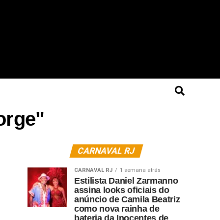
orge"
CARNAVAL RJ
CARNAVAL RJ
1 semana atrás
Estilista Daniel Zarmanno
assina looks oficiais do
anúncio de Camila Beatriz
como nova rainha de
bateria da Inocentes de