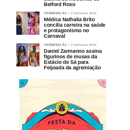
Belford Roxo
CARNAVAL RJ
2 semanas atrás
Médica Nathalia Brito
concilia carreira na saúde
e protagonismo no
Carnaval
CARNAVAL RJ
2 semanas atrás
Daniel Zarmanno assina
figurinos de musas da
Estácio de Sá para
Feijoada da agremiação