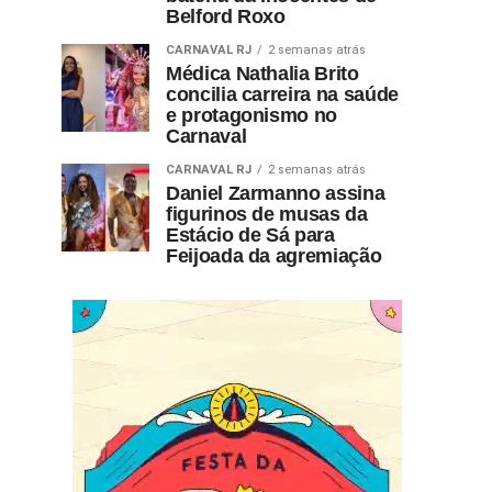
Belford Roxo
CARNAVAL RJ
2 semanas atrás
Médica Nathalia Brito
concilia carreira na saúde
e protagonismo no
Carnaval
CARNAVAL RJ
2 semanas atrás
Daniel Zarmanno assina
figurinos de musas da
Estácio de Sá para
Feijoada da agremiação