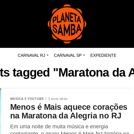
CARNAVAL RJ
CARNAVAL SP
EXPEDIENTE
sts tagged "Maratona da A
MUSICA E YOUTUBE
2 anos atrás
Menos é Mais aquece corações
na Maratona da Alegria no RJ
Em uma noite de muita música e energia
contagiante, o grupo Menos é Mais fez história na