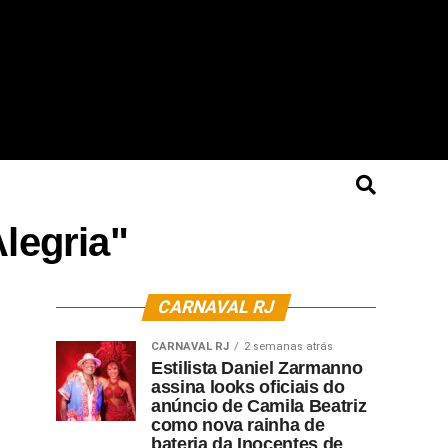
legria"
CARNAVAL RJ
CARNAVAL RJ
2 semanas atrás
Estilista Daniel Zarmanno
assina looks oficiais do
anúncio de Camila Beatriz
como nova rainha de
bateria da Inocentes de