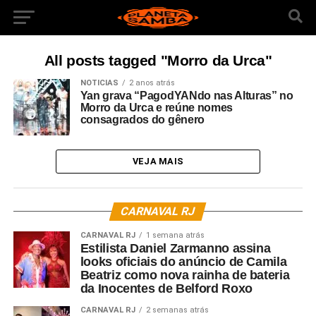
All posts tagged "Morro da Urca"
NOTICIAS
2 anos atrás
Yan grava “PagodYANdo nas Alturas” no
Morro da Urca e reúne nomes
consagrados do gênero
VEJA MAIS
CARNAVAL RJ
CARNAVAL RJ
1 semana atrás
Estilista Daniel Zarmanno assina
looks oficiais do anúncio de Camila
Beatriz como nova rainha de bateria
da Inocentes de Belford Roxo
CARNAVAL RJ
2 semanas atrás