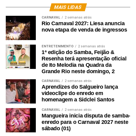
MAIS LIDAS
CARNAVAL
2 semanas atrás
Rio Carnaval 2027: Liesa anuncia
nova etapa de venda de ingressos
ENTRETENIMENTO
2 semanas atrás
1ª edição do Samba, Feijão &
Resenha terá apresentação oficial
de Ito Melodia na Quadra da
Grande Rio neste domingo, 2
CARNAVAL
2 semanas atrás
Aprendizes do Salgueiro lança
videoclipe do enredo em
homenagem a Sidclei Santos
CARNAVAL
2 semanas atrás
Mangueira inicia disputa de samba-
enredo para o Carnaval 2027 neste
sábado (01)