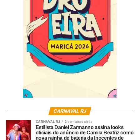
Thalita Zampirolli
Com uma trajetória marcada pela dedicação ao samba,
Thalita segue escrevendo novos capítulos, reafirmando
seu compromisso com o Carnaval e com uma cultura que
CARNAVAL RJ
inspira milhões de brasileiros.
CARNAVAL RJ
2 semanas atrás
Estilista Daniel Zarmanno assina looks
oficiais do anúncio de Camila Beatriz como
nova rainha de bateria da Inocentes de