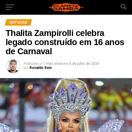
NOTICIAS
Thalita Zampirolli celebra
legado construído em 16 anos
de Carnaval
Publicado a
1 mês atrás
em
6 de julho de 2026
por
Ronaldo Reis