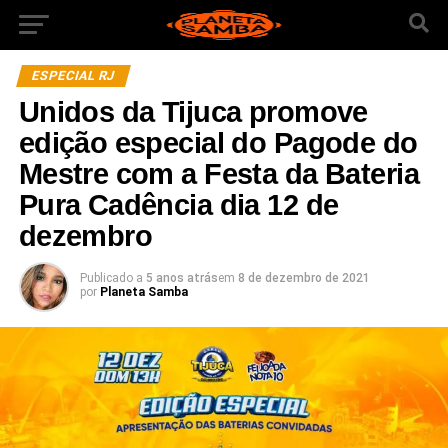
ESPECIAL RJ
Unidos da Tijuca promove
edição especial do Pagode do
Mestre com a Festa da Bateria
Pura Cadência dia 12 de
dezembro
Publicado a
5 anos atrás
em
8 de dezembro de 2021
por
Planeta Samba