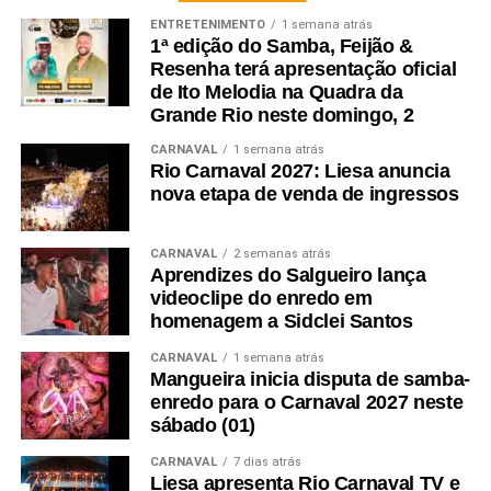
ENTRETENIMENTO
1 semana atrás
1ª edição do Samba, Feijão &
Resenha terá apresentação oficial
de Ito Melodia na Quadra da
Grande Rio neste domingo, 2
CARNAVAL
1 semana atrás
Rio Carnaval 2027: Liesa anuncia
nova etapa de venda de ingressos
CARNAVAL
2 semanas atrás
Aprendizes do Salgueiro lança
videoclipe do enredo em
homenagem a Sidclei Santos
CARNAVAL
1 semana atrás
Mangueira inicia disputa de samba-
enredo para o Carnaval 2027 neste
sábado (01)
CARNAVAL
7 dias atrás
Liesa apresenta Rio Carnaval TV e