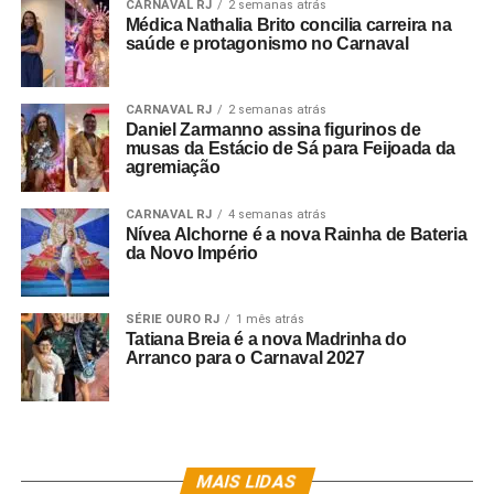
CARNAVAL RJ
2 semanas atrás
Horário: 13h
Médica Nathalia Brito concilia carreira na
saúde e protagonismo no Carnaval
Endereço: Avenida Francisco Bicalho nº 47 –
Leopoldina
CARNAVAL RJ
2 semanas atrás
Daniel Zarmanno assina figurinos de
Ingresso: Pista: R$ 20,00 / Mesa para 4 pessoas: R$
musas da Estácio de Sá para Feijoada da
agremiação
100,00
CARNAVAL RJ
4 semanas atrás
Classificação: 18 anos
Nívea Alchorne é a nova Rainha de Bateria
da Novo Império
SÉRIE OURO RJ
1 mês atrás
Tatiana Breia é a nova Madrinha do
Arranco para o Carnaval 2027
MAIS LIDAS