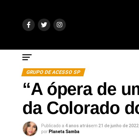
GRUPO DE ACESSO SP
“A ópera de um
da Colorado d
Publicado a
4 anos atrás
em
21 de junho de 2022
por
Planeta Samba