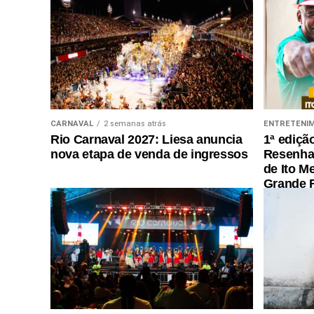
CARNAVAL
2 semanas atrás
ENTRETENI
Rio Carnaval 2027: Liesa anuncia
1ª ediçã
nova etapa de venda de ingressos
Resenha 
de Ito M
Grande R