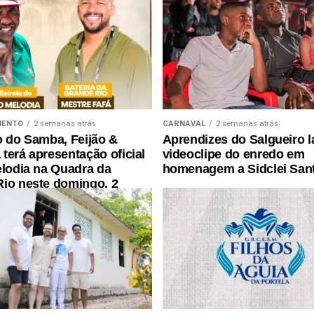
MENTO
2 semanas atrás
CARNAVAL
2 semanas atrás
o do Samba, Feijão &
Aprendizes do Salgueiro 
terá apresentação oficial
videoclipe do enredo em
elodia na Quadra da
homenagem a Sidclei San
io neste domingo, 2