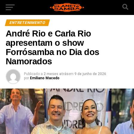
ENTRETENIMENTO
André Rio e Carla Rio
apresentam o show
Forrósamba no Dia dos
Namorados
Publicado a
2 meses atrás
em
9 de junho de 2026
por
Emiliano Macedo