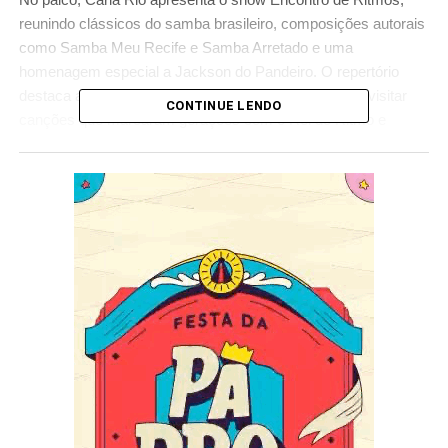
reunindo clássicos do samba brasileiro, composições autorais
como Samba Meu Recife e Samba Arretado e uma
homenagem especial a Jackson do Pandeiro. O repertório
destaca a riqueza da música popular nordestina ao revisitar
CONTINUE LENDO
canções que marcaram gerações com o Rei do Ritmo e
influenciaram a construção da identidade cultural brasileira.
A noite contará ainda com a apresentação de André Rio, que
aproveita a ocasião para lançar oficialmente seu novo álbum
junino, Onde o Sol Aprende a Brilhar. O trabalho reúne
canções inéditas e reafirma a trajetória do cantor como um
dos principais representantes da música pernambucana,
especialmente durante o ciclo junino.
Além dos shows de Carla Rio e André Rio, a programação
contará com a participação de outros artistas. A abertura será
realizada pelo cantor de samba Paulo Santana. Já o
trompetista Márcio Oliveira participa da apresentação como
convidado especial, interpretando clássicos da música