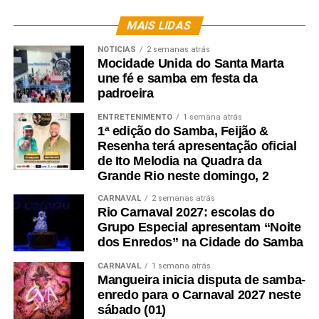
MAIS LIDAS
NOTICIAS
2 semanas atrás
Mocidade Unida do Santa Marta
une fé e samba em festa da
padroeira
ENTRETENIMENTO
1 semana atrás
1ª edição do Samba, Feijão &
Resenha terá apresentação oficial
de Ito Melodia na Quadra da
Grande Rio neste domingo, 2
CARNAVAL
2 semanas atrás
Rio Carnaval 2027: escolas do
Grupo Especial apresentam “Noite
dos Enredos” na Cidade do Samba
CARNAVAL
1 semana atrás
Mangueira inicia disputa de samba-
enredo para o Carnaval 2027 neste
sábado (01)