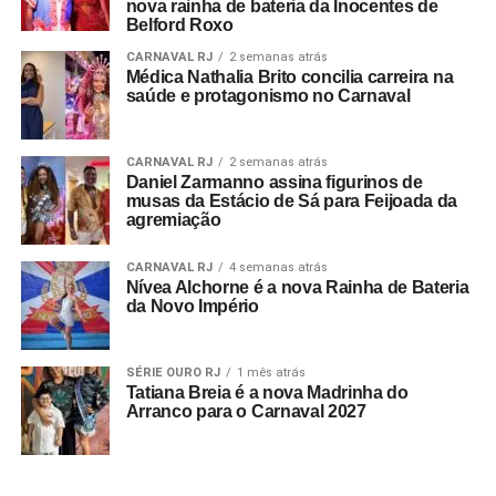
nova rainha de bateria da Inocentes de
Valor: A partir de R$ 40,00 (1º lote)
Belford Roxo
CARNAVAL RJ
2 semanas atrás
Médica Nathalia Brito concilia carreira na
saúde e protagonismo no Carnaval
CARNAVAL RJ
2 semanas atrás
Daniel Zarmanno assina figurinos de
musas da Estácio de Sá para Feijoada da
agremiação
CARNAVAL RJ
4 semanas atrás
Nívea Alchorne é a nova Rainha de Bateria
da Novo Império
SÉRIE OURO RJ
1 mês atrás
Tatiana Breia é a nova Madrinha do
Arranco para o Carnaval 2027