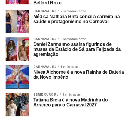
está chegando em tantas pessoas é muito
Belford Roxo
emocionante. O axé faz parte de quem eu sou, da
CARNAVAL RJ
2 semanas atrás
minha história, e poder levar isso cada vez mais longe
Médica Nathalia Brito concilia carreira na
saúde e protagonismo no Carnaval
é sempre maravilhoso
”, afirmou.
CARNAVAL RJ
3 semanas atrás
Daniel Zarmanno assina figurinos de
musas da Estácio de Sá para Feijoada da
agremiação
CARNAVAL RJ
1 mês atrás
Nívea Alchorne é a nova Rainha de Bateria
da Novo Império
SÉRIE OURO RJ
1 mês atrás
Tatiana Breia é a nova Madrinha do
Arranco para o Carnaval 2027