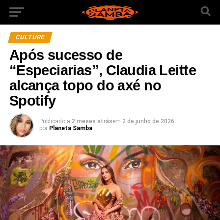
CULTURE
Após sucesso de
“Especiarias”, Claudia Leitte
alcança topo do axé no
Spotify
Publicado a
2 meses atrás
em
2 de junho de 2026
por
Planeta Samba