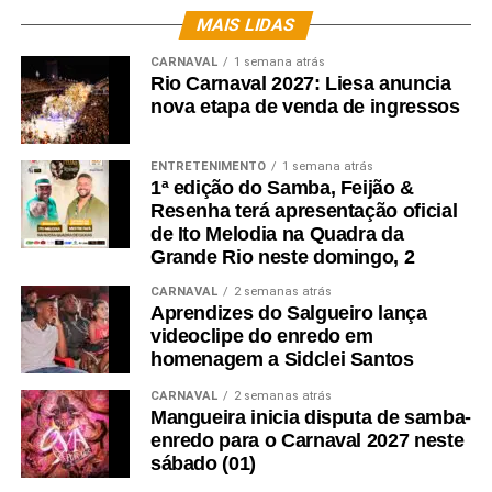
MAIS LIDAS
CARNAVAL
1 semana atrás
Rio Carnaval 2027: Liesa anuncia
nova etapa de venda de ingressos
ENTRETENIMENTO
1 semana atrás
1ª edição do Samba, Feijão &
Claudia Leitte
Resenha terá apresentação oficial
de Ito Melodia na Quadra da
O marco reforça a relevância de Claudia Leitte no cenário
Grande Rio neste domingo, 2
musical brasileiro. Após uma temporada de Carnaval
CARNAVAL
2 semanas atrás
marcada por grandes apresentações e reconhecimentos,
Aprendizes do Salgueiro lança
a artista agora volta suas atenções para a agenda de
videoclipe do enredo em
festas juninas, período em que promete levar ao público o
homenagem a Sidclei Santos
repertório do novo trabalho e celebrar uma das
CARNAVAL
2 semanas atrás
manifestações culturais mais tradicionais do país.
Mangueira inicia disputa de samba-
enredo para o Carnaval 2027 neste
Com quase seis milhões de ouvintes mensais, Claudia
sábado (01)
segue consolidando sua trajetória como um dos