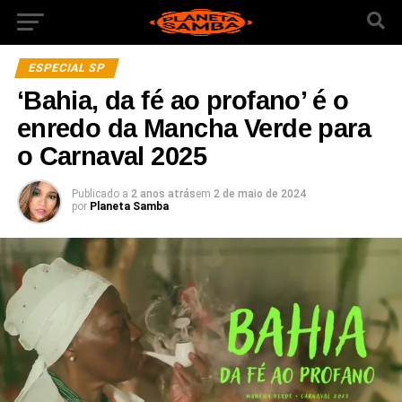
ESPECIAL SP
‘Bahia, da fé ao profano’ é o
enredo da Mancha Verde para
o Carnaval 2025
Publicado a
2 anos atrás
em
2 de maio de 2024
por
Planeta Samba