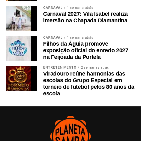
Todos buscam assim se realizar e se afirmar. Todos
CARNAVAL
1 semana atrás
buscam encontrar a beleza
Carnaval 2027: Vila Isabel realiza
da vida e a felicidade.
imersão na Chapada Diamantina
Profanar
Verbo transitivo direto
CARNAVAL
1 semana atrás
Filhos da Águia promove
tratar com irreverência, desrespeitar a santidade de.
exposição oficial do enredo 2027
tratar desrespeitosamente; ofender, afrontar, macular.
na Feijoada da Portela
Para a Mancha Verde, profanar é aproveitar de forma
ENTRETENIMENTO
2 semanas atrás
Viradouro reúne harmonias das
irreverente o que a vida nos
escolas do Grupo Especial em
proporciona.
torneio de futebol pelos 80 anos da
escola
Curtir, se afirmar, amar, beber, comer, dançar, sensualizar,
enfim equilibrar as
coisas sérias com as coisas divertidas que a existência
nos permite.