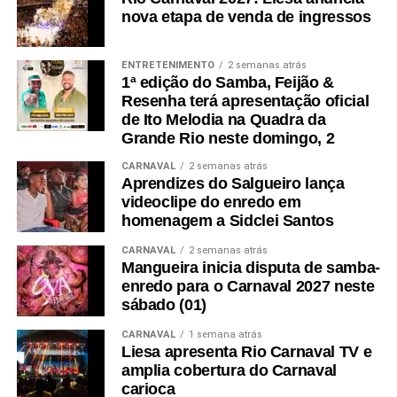
Na nossa essência, fé em nossa Mãe Aparecida.
nova etapa de venda de ingressos
Nós somos intensos, acertamos e erramos, rezamos, e
ENTRETENIMENTO
2 semanas atrás
profanamos, e é a fé que
1ª edição do Samba, Feijão &
nos equilibra.
Resenha terá apresentação oficial
de Ito Melodia na Quadra da
Embelezar
Grande Rio neste domingo, 2
verbo transitivo
CARNAVAL
2 semanas atrás
Tornar mais belo, enfeitar, ornar: embelezar a casa; o
Aprendizes do Salgueiro lança
sonho embeleza a realidade. Embelezar uma
videoclipe do enredo em
homenagem a Sidclei Santos
história, orná-la em detrimento da verdade.
CARNAVAL
2 semanas atrás
Para a Mancha Verde, todas as pessoas têm o direito de
Mangueira inicia disputa de samba-
buscar sua beleza. Tem gente que se embeleza para ir à
enredo para o Carnaval 2027 neste
missa, no culto, no terreiro, para professar sua fé.
sábado (01)
CARNAVAL
1 semana atrás
Tem gente que se embeleza para curtir, dançar, brincar,
Liesa apresenta Rio Carnaval TV e
seduzir.
amplia cobertura do Carnaval
carioca