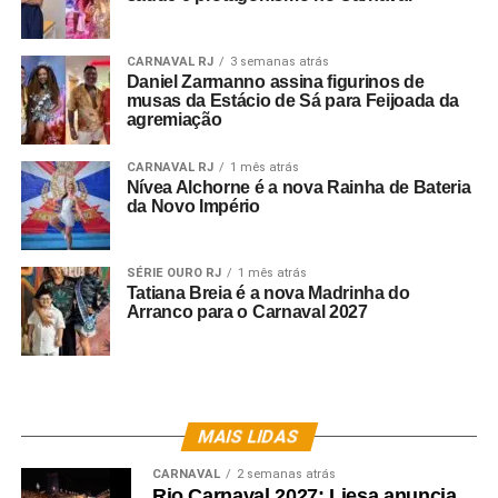
Mancha Verde – Crédito da Foto: Renato Cipriano
CARNAVAL RJ
3 semanas atrás
Daniel Zarmanno assina figurinos de
musas da Estácio de Sá para Feijoada da
Fé
agremiação
substantivo feminino
1. confiança absoluta (em alguém ou em algo); crédito.
CARNAVAL RJ
1 mês atrás
2. RELIGIÃO: no catolicismo, a primeira das três
Nívea Alchorne é a nova Rainha de Bateria
da Novo Império
virtudes teologais.
Para a Mancha Verde, fé é aquilo que nos fez acreditar
SÉRIE OURO RJ
1 mês atrás
que poderíamos ter
Tatiana Breia é a nova Madrinha do
Arranco para o Carnaval 2027
chegado até aqui.
Fé é o que nos move, o que nos faz resilientes. Fé em
nossos Orixás, em Iemanjá,
Iansã ou Santa Bárbara.
MAIS LIDAS
Fé em Bom Jesus dos Navegantes, em Oxalá ou Senhor
CARNAVAL
2 semanas atrás
do Bonfim.
Rio Carnaval 2027: Liesa anuncia