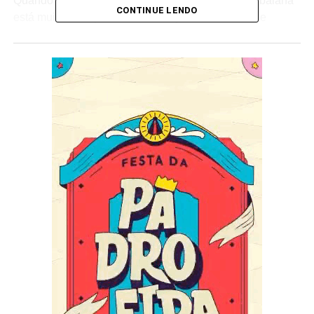
Quando o significado de profanar na “linguagem” baiana
CONTINUE LENDO
está muito mais próximo de festejar, curtir, “comer e
beber” as suas festas, usar o seu corpo seja para dar
‘passagem’ a seu orixá no candomblé seja para seguir as
procissões de santos católicos, ou para deixar aflorar as
mais diversas expressões da sua ancestralidade em
forma de cultura, de dança, se deixando levar pelos
diversos ritmos e sons, tradicionais e contemporâneos,
que brotam de todos os cantos da cidade, deixando fluir a
sensualidade e o prazer.
Tudo harmoniosamente misturado. Tudo abençoado,
profanamente permitido e justificado pela fé proferida em
algumas das festividades religiosas das mais importantes
e populares de Salvador e seu entorno. Ali se cultua
Senhor do Bonfim, Iemanjá, São Bartolomeu no
Recôncavo, Bom Jesus dos Navegantes, Santa Bárbara
entre outras centenas de santos e orixás.