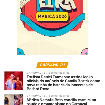
Se ouvem os ritmos ancestrais africanos, marcados pelo
toque dos atabaques, se misturando ao canto gregoriano
que surge das igrejas da cidade, ao axé do carnaval, ao
pagodão baiano e ao eletrônico e sistêmico som dos
paredões que brotam da periferia.
Expressões que se renovam a cada dia, nesse lugar de
fé, sagrado e profano que é Salvador e a Bahia.
CARNAVAL RJ
CARNAVAL RJ
2 semanas atrás
Estilista Daniel Zarmanno assina looks
oficiais do anúncio de Camila Beatriz como
nova rainha de bateria da Inocentes de
Belford Roxo
CARNAVAL RJ
2 semanas atrás
Médica Nathalia Brito concilia carreira na
saúde e protagonismo no Carnaval