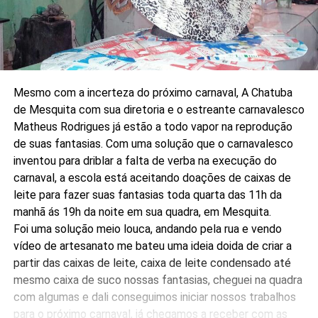
Mesmo com a incerteza do próximo carnaval, A Chatuba
de Mesquita com sua diretoria e o estreante carnavalesco
Matheus Rodrigues já estão a todo vapor na reprodução
de suas fantasias. Com uma solução que o carnavalesco
inventou para driblar a falta de verba na execução do
carnaval, a escola está aceitando doações de caixas de
leite para fazer suas fantasias toda quarta das 11h da
manhã ás 19h da noite em sua quadra, em Mesquita.
Foi uma solução meio louca, andando pela rua e vendo
vídeo de artesanato me bateu uma ideia doida de criar a
partir das caixas de leite, caixa de leite condensado até
mesmo caixa de suco nossas fantasias, cheguei na quadra
com algumas e dali conseguimos iniciar nossos trabalhos
para o próximo carnaval, já chegamos a receber com as