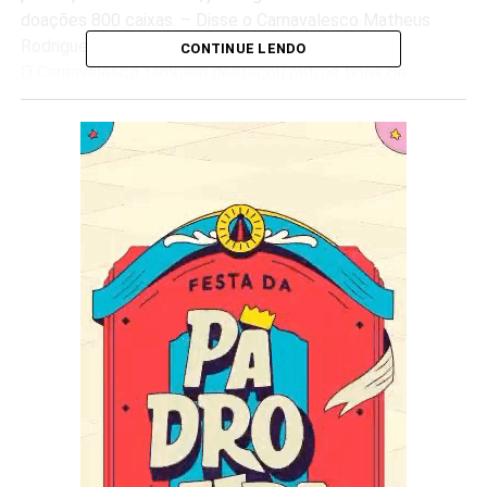
doações 800 caixas. – Disse o Carnavalesco Matheus
Rodrigues.
CONTINUE LENDO
O Carnavalesco também destacou outros tipos de
materiais alternativos em que a escola está aceitando
como garrafas pet, tampas de garrafa pet, copos de
iogurte e também formas de marmitex.
A Chatuba de Mesquita está filiada a liga LIVRES para o
próximo carnaval e levará o enredo ” Cortejo aos reis do
Congo ” sobre o maracatu.