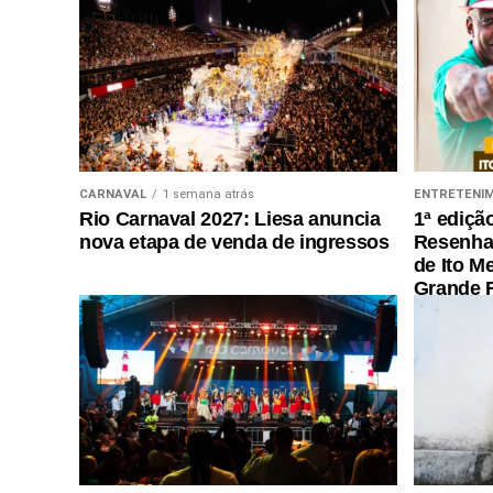
CARNAVAL
1 semana atrás
ENTRETENI
Rio Carnaval 2027: Liesa anuncia
1ª ediçã
nova etapa de venda de ingressos
Resenha 
de Ito M
Grande R