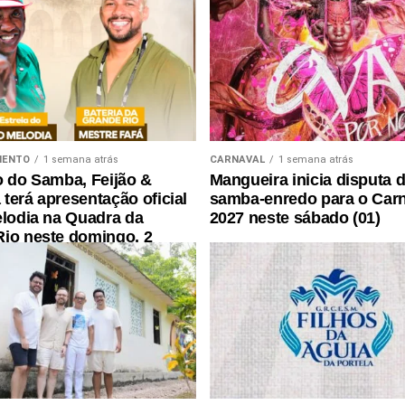
MENTO
1 semana atrás
CARNAVAL
1 semana atrás
o do Samba, Feijão &
Mangueira inicia disputa 
terá apresentação oficial
samba-enredo para o Car
elodia na Quadra da
2027 neste sábado (01)
io neste domingo, 2