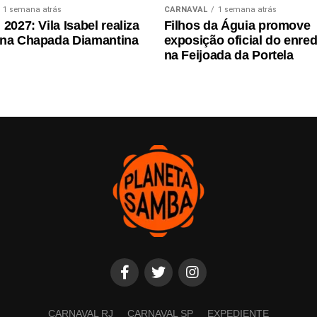
1 semana atrás
CARNAVAL
1 semana atrás
2027: Vila Isabel realiza
Filhos da Águia promove
 na Chapada Diamantina
exposição oficial do enre
na Feijoada da Portela
CARNAVAL RJ
CARNAVAL SP
EXPEDIENTE