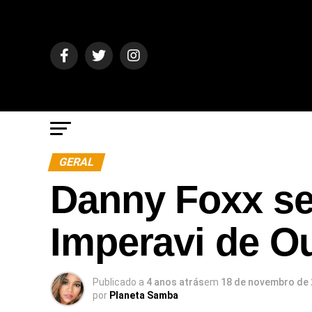
GERAL
Danny Foxx se
Imperavi de O
Publicado a
4 anos atrás
em
18 de novembro de
por
Planeta Samba