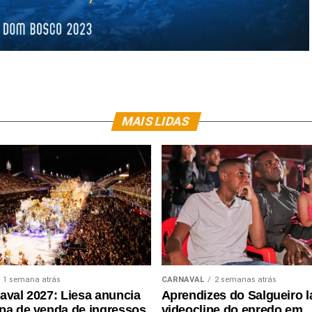
MAIS LIDAS
1 semana atrás
CARNAVAL
2 semanas atrás
aval 2027: Liesa anuncia
Aprendizes do Salgueiro 
pa de venda de ingressos
videoclipe do enredo em