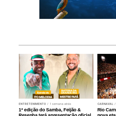
ENTRETENIMENTO
1 semana atrás
CARNAVAL
1ª edição do Samba, Feijão &
Rio Carn
Resenha terá apresentação oficial
nova eta