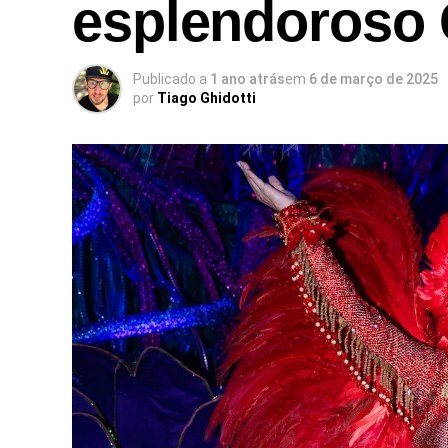
esplendoroso
Publicado a
1 ano atrás
em
6 de março de 2025
por
Tiago Ghidotti