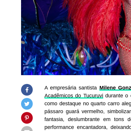
A empresária santista
Milene Gonz
Acadêmicos do Tucuruvi
durante o c
como destaque no quarto carro aleg
pássaro guará vermelho, simbolizan
fantasia, deslumbrante em tons d
performance encantadora, deixand