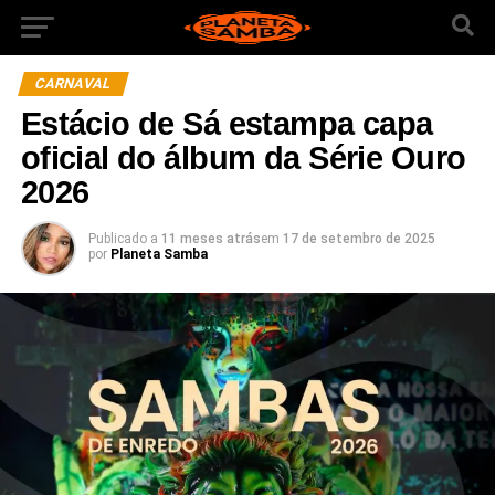
CARNAVAL
Estácio de Sá estampa capa
oficial do álbum da Série Ouro
2026
Publicado a
11 meses atrás
em
17 de setembro de 2025
por
Planeta Samba