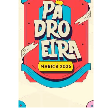
Capa do álbum da Série Ouro
O lançamento oficial está previsto para o fim de
novembro, aquecendo os tamborins para os desfiles da
Série Ouro, que acontecem nos dias
13 e 14 de fevereiro
de 2026
na Marquês de Sapucaí.
📸 Divulgação/Liga RJ