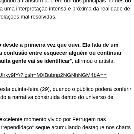
ajudou a transformá-lo em um dos principais nomes do
 uma interpretação intensa e próxima da realidade de
elações mal resolvidas.
esde a primeira vez que ouvi. Ela fala de um
 confusão entre esquecer alguém ou continuar
ita gente vai se identificar
”, afirmou o artista.
DY7UIrky9fY/?igsh=MXBubnp2NGNhNGM4bA==
sta quinta-feira (29), quando o público poderá conferir
ando a narrativa construída dentro do universo de
excelente momento vivido por Ferrugem nas
“Arrependidaço” segue acumulando destaque nos charts