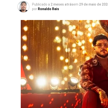
Publicado a
2 meses atrás
em
29 de maio de 202
por
Ronaldo Reis