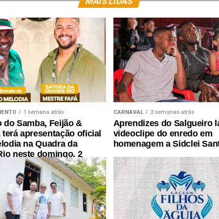
MAIS LIDAS
MENTO
1 semana atrás
CARNAVAL
2 semanas atrás
o do Samba, Feijão &
Aprendizes do Salgueiro 
terá apresentação oficial
videoclipe do enredo em
elodia na Quadra da
homenagem a Sidclei San
io neste domingo, 2