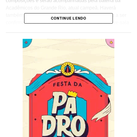
composições e serão acompanhadas pela bateria da
Acadêmicos do Grande Rio, atual campeã. Haverá
também um show de abertura com grande atração a ser
CONTINUE LENDO
confirmada. O intérprete oficial, o 1° casal de mestre-sala
e porta-bandeira, e os mestres de bateria de cada
agremiação participarão do evento.
— A ideia é comemorar o Dia Nacional do Samba com
uma grande festa. Opção de lazer e oportunidade ímpar
para que o público conheça em primeira mão cada obra
que será cantada na Avenida em fevereiro. Faremos uma
praça de alimentação com food trucks e toda a estrutura
para atender bem o público — afirmou Jorge Perlingeiro,
presidente da Liesa.
Os preços e o formato da venda de ingressos serão