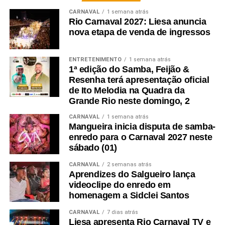
CARNAVAL
1 semana atrás
Rio Carnaval 2027: Liesa anuncia
nova etapa de venda de ingressos
ENTRETENIMENTO
1 semana atrás
1ª edição do Samba, Feijão &
Resenha terá apresentação oficial
de Ito Melodia na Quadra da
Grande Rio neste domingo, 2
CARNAVAL
1 semana atrás
Mangueira inicia disputa de samba-
enredo para o Carnaval 2027 neste
sábado (01)
CARNAVAL
2 semanas atrás
Aprendizes do Salgueiro lança
videoclipe do enredo em
homenagem a Sidclei Santos
CARNAVAL
7 dias atrás
Liesa apresenta Rio Carnaval TV e