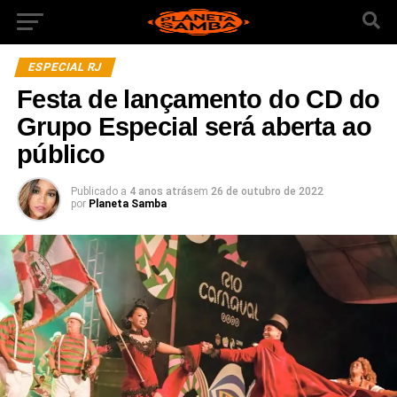
ESPECIAL RJ
Festa de lançamento do CD do
Grupo Especial será aberta ao
público
Publicado a
4 anos atrás
em
26 de outubro de 2022
por
Planeta Samba