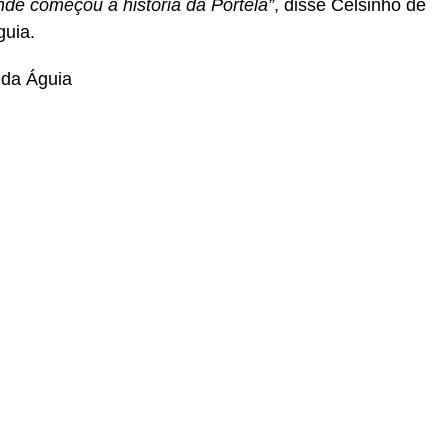
nde começou a história da Portela”
, disse Celsinho de
guia.
 da Águia