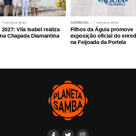
1 semana atrás
CARNAVAL
1 semana atrás
2027: Vila Isabel realiza
Filhos da Águia promove
 na Chapada Diamantina
exposição oficial do enre
na Feijoada da Portela