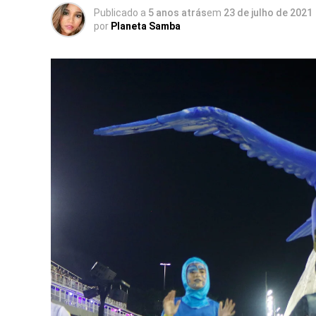
Publicado a
5 anos atrás
em
23 de julho de 2021
por
Planeta Samba