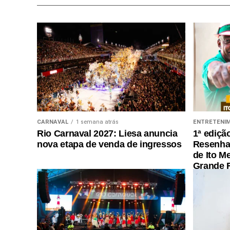
CARNAVAL
1 semana atrás
ENTRETENI
Rio Carnaval 2027: Liesa anuncia
1ª ediçã
nova etapa de venda de ingressos
Resenha 
de Ito M
Grande R