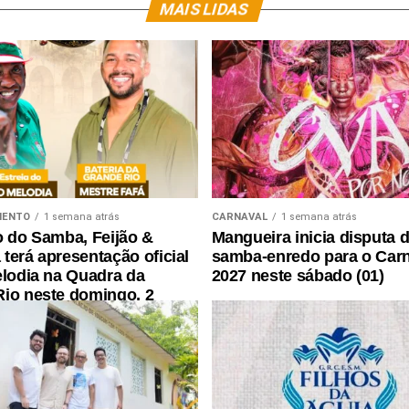
MAIS LIDAS
MENTO
1 semana atrás
CARNAVAL
1 semana atrás
o do Samba, Feijão &
Mangueira inicia disputa 
terá apresentação oficial
samba-enredo para o Car
elodia na Quadra da
2027 neste sábado (01)
io neste domingo, 2