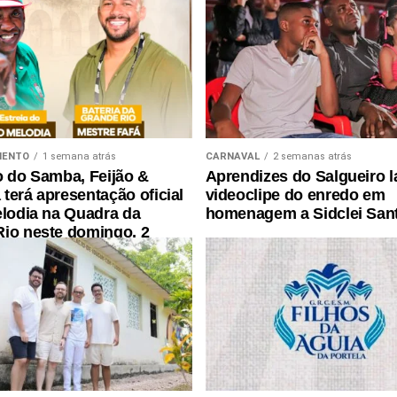
MENTO
1 semana atrás
CARNAVAL
2 semanas atrás
o do Samba, Feijão &
Aprendizes do Salgueiro 
terá apresentação oficial
videoclipe do enredo em
elodia na Quadra da
homenagem a Sidclei San
io neste domingo, 2