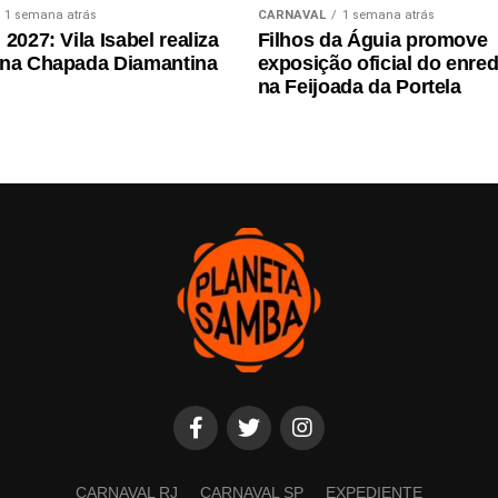
1 semana atrás
CARNAVAL
1 semana atrás
2027: Vila Isabel realiza
Filhos da Águia promove
 na Chapada Diamantina
exposição oficial do enre
na Feijoada da Portela
CARNAVAL RJ
CARNAVAL SP
EXPEDIENTE