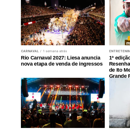
CARNAVAL
1 semana atrás
ENTRETENI
Rio Carnaval 2027: Liesa anuncia
1ª ediçã
nova etapa de venda de ingressos
Resenha 
de Ito M
Grande R