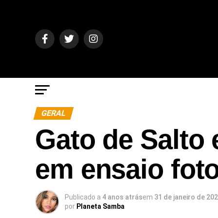
GERAL
Gato de Salto
em ensaio foto
Publicado a
4 anos atrás
em
31 de janeiro de 20
por
Planeta Samba