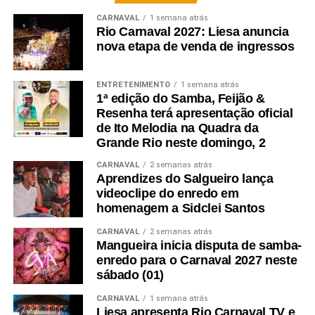
CARNAVAL
1 semana atrás
Rio Carnaval 2027: Liesa anuncia
nova etapa de venda de ingressos
ENTRETENIMENTO
1 semana atrás
1ª edição do Samba, Feijão &
Resenha terá apresentação oficial
de Ito Melodia na Quadra da
Grande Rio neste domingo, 2
CARNAVAL
2 semanas atrás
Aprendizes do Salgueiro lança
videoclipe do enredo em
homenagem a Sidclei Santos
CARNAVAL
2 semanas atrás
Mangueira inicia disputa de samba-
enredo para o Carnaval 2027 neste
sábado (01)
CARNAVAL
1 semana atrás
Liesa apresenta Rio Carnaval TV e