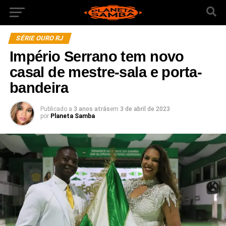
SÉRIE OURO RJ
Império Serrano tem novo
casal de mestre-sala e porta-
bandeira
Publicado a
3 anos atrás
em
3 de abril de 2023
por
Planeta Samba