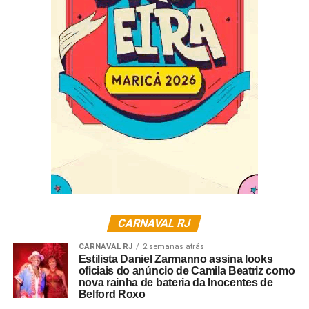
No próximo ano, o Reizinho de Madureira vai desfilar na
Série Ouro. Até o momento, a escola renovou com o
carnavalesco Alex de Souza e com o mestre de bateria
Vitinho, promoveu Tem Tem Jr para intérprete oficial e
acertou a contratação do novo casal de mestre-sala e
porta-bandeira.
Fotos: Pedro Siqueira
CARNAVAL RJ
CARNAVAL RJ
2 semanas atrás
Estilista Daniel Zarmanno assina looks
oficiais do anúncio de Camila Beatriz como
nova rainha de bateria da Inocentes de
Belford Roxo