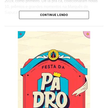
2019, como primeiro. De lá pra cá, colecionaram notas
10, prêmios e grandes momentos na Marquês de
Sapucaí.
CONTINUE LENDO
De casa nova, o mestre-sala Anderson Abreu mostrou
muita alegria com a chance de dançar com o pavilhão
verde e branco:
– Estou muito feliz em estar aqui no Império Serrano, a
primeira escola que eu desfilei na vida, ainda quando era
uma criança. Estou tendo a oportunidade de defender
essa bandeira com muito orgulho e amor – afirma o
mestre-sala. Eliza Xavier completa:
– Agradeço a diretoria pela confiança. Vamos trabalhar
forte para que seja um belo desfile em 2024. Animação e
dedicação jamais irão faltar para a gente – completa a
nova porta-bandeira imperiana, que é também é
professora de dança de salão ao lado de Anderson.