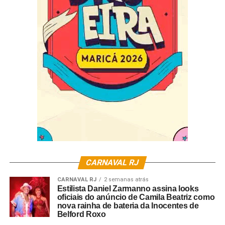
“É um reconhecimento da façanha dos nossos
fundadores, que há quase 100 anos chegaram num
subúrbio ainda em formação e se uniram através da
cultura e da arte e criaram uma instituição cultural
reconhecida internacionalmente. Essa titulação, em
primeiro lugar, é o reconhecimento ao trabalho dessas
pessoas, o que temos hoje é o legado deles. A história
vitoriosa da Portela, dentro das pistas de desfiles ou nas
rodas de samba e, toda a relevância cultural da
agremiação pro Rio de Janeiro é muito bonita e tem que
ser conhecida por todos”, enfatiza.
CARNAVAL RJ
CARNAVAL RJ
2 semanas atrás
Estilista Daniel Zarmanno assina looks
oficiais do anúncio de Camila Beatriz como
nova rainha de bateria da Inocentes de
Belford Roxo