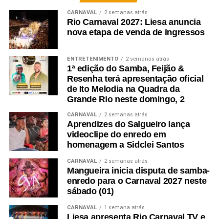
CARNAVAL
2 semanas atrás
Rio Carnaval 2027: Liesa anuncia
nova etapa de venda de ingressos
ENTRETENIMENTO
2 semanas atrás
1ª edição do Samba, Feijão &
Resenha terá apresentação oficial
de Ito Melodia na Quadra da
Grande Rio neste domingo, 2
CARNAVAL
2 semanas atrás
Aprendizes do Salgueiro lança
videoclipe do enredo em
homenagem a Sidclei Santos
CARNAVAL
2 semanas atrás
Mangueira inicia disputa de samba-
enredo para o Carnaval 2027 neste
sábado (01)
CARNAVAL
1 semana atrás
Liesa apresenta Rio Carnaval TV e