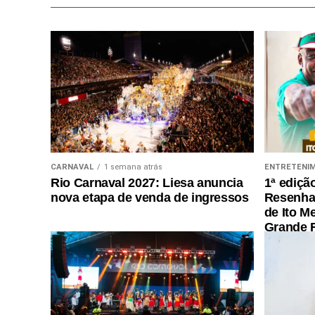
CARNAVAL
1 semana atrás
ENTRETENI
Rio Carnaval 2027: Liesa anuncia
1ª ediçã
nova etapa de venda de ingressos
Resenha 
de Ito M
Grande R