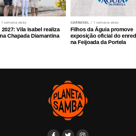
1 semana atrás
CARNAVAL
1 semana atrás
2027: Vila Isabel realiza
Filhos da Águia promove
 na Chapada Diamantina
exposição oficial do enre
na Feijoada da Portela