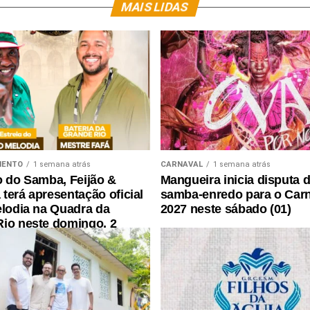
MAIS LIDAS
MENTO
1 semana atrás
CARNAVAL
1 semana atrás
o do Samba, Feijão &
Mangueira inicia disputa 
terá apresentação oficial
samba-enredo para o Car
elodia na Quadra da
2027 neste sábado (01)
io neste domingo, 2