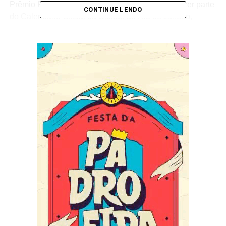
Prêmio Plumas e Paetês Cultural que passa a fazer parte
CONTINUE LENDO
do Calendário Oficial da Cidade do Rio de Janeiro,
conforme a Lei nº 6.224, de 7 de julho de 2017, e a Lei nº
9950, que inclui no calendário oficial do estado do Rio de
Janeiro, o dia do profissional da economia criativa do
Carnaval, a ser comemorado todo dia 28 de setembro, em
homenagem ao nascimento do ilustre Fernando
Pamplona, projeto de lei apresentada pelo Produtor
Cultural, José Antônio Rodrigues Filho, ao deputado
estadual Noel de Carvalho, autor do Projeto de Lei junto
à ALERJ.
Com tanta coisa boa para comemorar, o Prêmio Plumas e
Paetês Cultural não satisfeito, numa ação social em
parceria com a Legião da Boa Vontade (LBV) pretende
arrecadar latas ou pacotes de leite em pó. Como o evento
é gratuito, a produção do Prêmio solicita que os
convidados e premiados possam levar o alimento não
perecível para ajudar aos mais carentes.