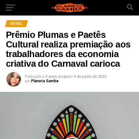
GERAL
Prêmio Plumas e Paetês
Cultural realiza premiação aos
trabalhadores da economia
criativa do Carnaval carioca
Publicado a
3 anos atrás
em
9 de junho de 2023
por
Planeta Samba