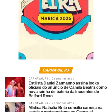
Serviço.
Palco da Cidade do Samba – (Rua Rivadávia Correa 60,
Gamboa).
Data: 10 de junho de 2023, (ás 19h).
O evento é gratuito, somente convidados.
CARNAVAL RJ
CARNAVAL RJ
2 semanas atrás
Estilista Daniel Zarmanno assina looks
oficiais do anúncio de Camila Beatriz como
nova rainha de bateria da Inocentes de
Belford Roxo
CARNAVAL RJ
2 semanas atrás
Médica Nathalia Brito concilia carreira na
saúde e protagonismo no Carnaval