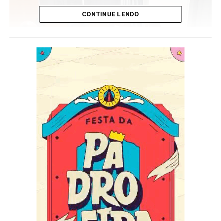
CONTINUE LENDO
Foto/divulgação
Recebido pela equipe do consulado, Fabrício destacou a
importância desse primeiro contato e reforçou o
compromisso da Porto da Pedra em desenvolver um
enredo pautado pelo respeito, pela pesquisa e pelo
diálogo com aqueles que representam a história e a
cultura de Angola.