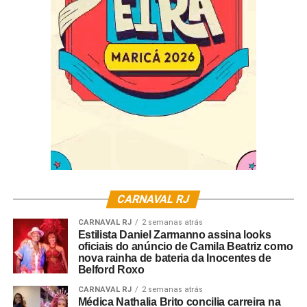
“Foi um encontro muito importante para apresentarmos o
nosso projeto e estreitarmos essa relação. Queremos
construir um desfile à altura da grandiosidade da história
que vamos contar, ouvindo quem conhece e representa
Angola. Esse diálogo é fundamental para que a Porto da
Pedra leve para a Avenida um trabalho feito com
responsabilidade, sensibilidade e verdade”, afirmou o
presidente.
CARNAVAL RJ
CARNAVAL RJ
2 semanas atrás
Estilista Daniel Zarmanno assina looks
oficiais do anúncio de Camila Beatriz como
nova rainha de bateria da Inocentes de
Belford Roxo
CARNAVAL RJ
2 semanas atrás
Médica Nathalia Brito concilia carreira na