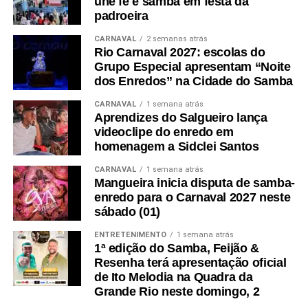
une fé e samba em festa da
padroeira
CARNAVAL
2 semanas atrás
Rio Carnaval 2027: escolas do
Grupo Especial apresentam “Noite
dos Enredos” na Cidade do Samba
CARNAVAL
1 semana atrás
Aprendizes do Salgueiro lança
videoclipe do enredo em
homenagem a Sidclei Santos
CARNAVAL
1 semana atrás
Mangueira inicia disputa de samba-
enredo para o Carnaval 2027 neste
sábado (01)
Como está sendo sua preparação para o carnaval
ENTRETENIMENTO
1 semana atrás
com a pandemia?
1ª edição do Samba, Feijão &
Resenha terá apresentação oficial
– Minha paixão por carnaval se tornou tão latente que
de Ito Melodia na Quadra da
antes do convite para o reinado eu já havia iniciado as
Grande Rio neste domingo, 2
aulas de dança do samba com a minha professora Laíza