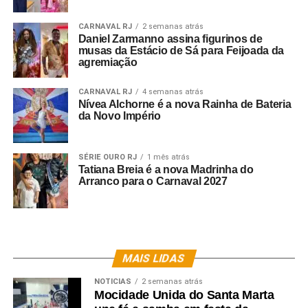
Foto: @nataliafarinazzo
CARNAVAL RJ
2 semanas atrás
Daniel Zarmanno assina figurinos de
Como começou o envolvimento com o carnaval ?
musas da Estácio de Sá para Feijoada da
– Sempre fui uma admiradora do carnaval porém,
agremiação
infelizmente, nunca pude frequentar efetivamente.
CARNAVAL RJ
4 semanas atrás
Nívea Alchorne é a nova Rainha de Bateria
Por quais agremiações você já desfilou?
da Novo Império
– O próximo carnaval será o meu primeiro desfile! é a
realização de um sonho e nunca é tarde para realizá-los.
SÉRIE OURO RJ
1 mês atrás
Como veio o convite para ser Rainha de Bateria da
Tatiana Breia é a nova Madrinha do
Arranco para o Carnaval 2027
Inocentes de Belford Roxo?
– Sou nascida e criada em Belford Roxo, e por saber
desse meu desejo em desfilar o presidente Reginaldo
Gomes me fez esse convite e era impossível dizer não ao
carnaval ainda mais na minha escola de coração.
MAIS LIDAS
NOTICIAS
2 semanas atrás
Mocidade Unida do Santa Marta