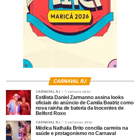
amada Inocentes de Belford Roxo, com unhas e dentes,
darei sempre o meu melhor para trazer a vitória para
minha agremiação.
CARNAVAL RJ
CARNAVAL RJ
1 semana atrás
Estilista Daniel Zarmanno assina looks
oficiais do anúncio de Camila Beatriz como
nova rainha de bateria da Inocentes de
Belford Roxo
CARNAVAL RJ
2 semanas atrás
Médica Nathalia Brito concilia carreira na
saúde e protagonismo no Carnaval