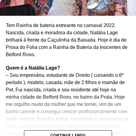
Tem Rainha de bateria estreante no carnaval 2022.
Nascida, criada e moradora da cidade, Natália Lage
brilhará à frente da Caçulinha da Baixada. Hoje é dia de
Prosa do Folia com a Rainha de Bateria da Inocentes de
Belford Roxo.
Quem é a Natália Lage?
– Sou empresária, estudante de Direito ( cursando o 6º
período ), modelo, casada, mãe de 2 filhos e mamãe de
Pet. Fui nascida, criada e sou residente até hoje na
minha cidade de Belford Roxo, no bairro da Prata. Hoje
me orgulho muito da mulher que me tornei, vim de um
bairro carente e consegui crescer profissionalmente com
muito esforço, trabalho árduo, humildade e perseverança.
Hoje, continuo morando na mesma rua onde vivi toda
minha infância e hoje, me sinto uma mulher realizada.
CONTINUE LENDO