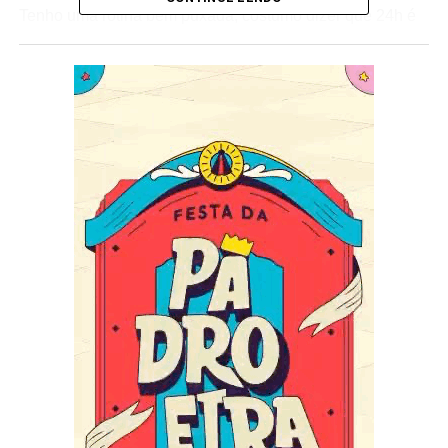
Tenho uma rotina bem puxada, costumo dizer que 24h é
pouco para eu conseguir concluir todos os meus afazeres
diário. Mas como uma mulher guerreira que sou, consigo
organizar tudo e graças a Deus, sempre dá tudo certo.
Tenho uma vida bem regrada, minha rotina com treinos é
sempre bem puxada. Faço musculação de seg. a sex. e
concílio com aulas de samba, stiletto, ritmos de dança,
aula de tênis e pilates. Aos finais de semana, gosto de
correr na orla da praia e passear com meu doguinho, o
Iron. Além da minha rotina bem corrida de atividade física,
também tenho meu trabalho, que requer muita dedicação,
ainda mais que sou dona do meu próprio negócio, cujo
tenho a função diária de administrá-la. Sou uma pessoa
de sorriso fácil, amo conhecer pessoas novas,
experimentar novas experiências, muito comunicativa, e
muito determinada. Tenho personalidade forte, não sou
de desistir das coisas que almejo, brigo, luto, vou até o
final para conquistar o que quero. No carnaval não será
diferente, defenderei a minha escola de samba, minha