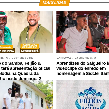
MAIS LIDAS
MENTO
2 semanas atrás
CARNAVAL
2 semanas atrás
o do Samba, Feijão &
Aprendizes do Salgueiro 
terá apresentação oficial
videoclipe do enredo em
elodia na Quadra da
homenagem a Sidclei San
io neste domingo, 2