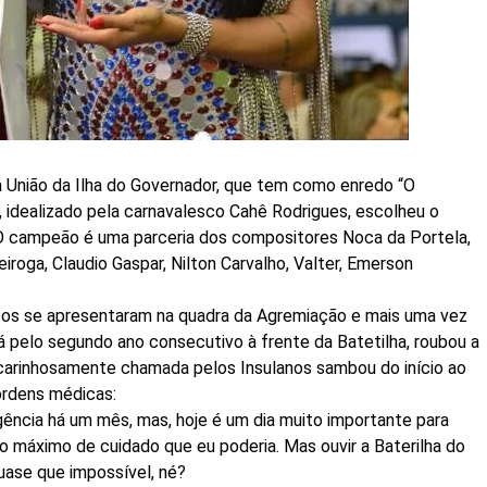
a União da Ilha do Governador, que tem como enredo “O
idealizado pela carnavalesco Cahê Rodrigues, escolheu o
O campeão é uma parceria dos compositores Noca da Portela,
ueiroga, Claudio Gaspar, Nilton Carvalho, Valter, Emerson
os se apresentaram na quadra da Agremiação e mais uma vez
ará pelo segundo ano consecutivo à frente da Batetilha, roubou a
arinhosamente chamada pelos Insulanos sambou do início ao
ordens médicas:
gência há um mês, mas, hoje é um dia muito importante para
 o máximo de cuidado que eu poderia. Mas ouvir a Baterilha do
uase que impossível, né?