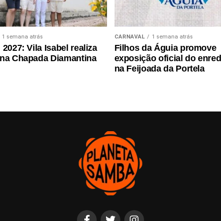
1 semana atrás
CARNAVAL
1 semana atrás
2027: Vila Isabel realiza
Filhos da Águia promove
 na Chapada Diamantina
exposição oficial do enre
na Feijoada da Portela