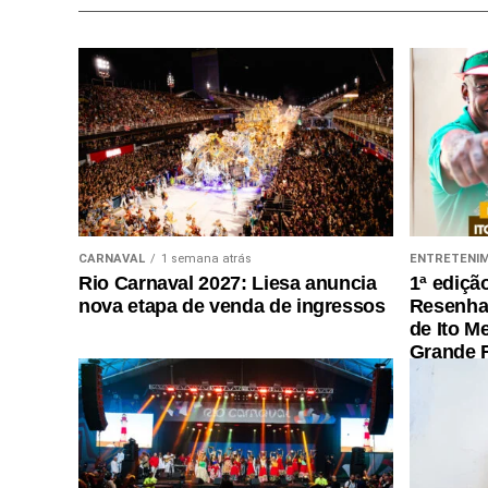
CARNAVAL
1 semana atrás
ENTRETENI
Rio Carnaval 2027: Liesa anuncia
1ª ediçã
nova etapa de venda de ingressos
Resenha 
de Ito M
Grande R