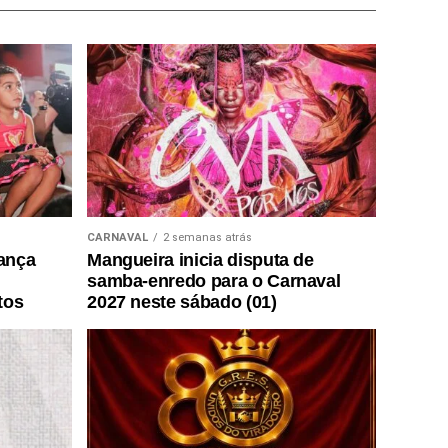
CARNAVAL
2 semanas atrás
lança
Mangueira inicia disputa de
samba-enredo para o Carnaval
tos
2027 neste sábado (01)