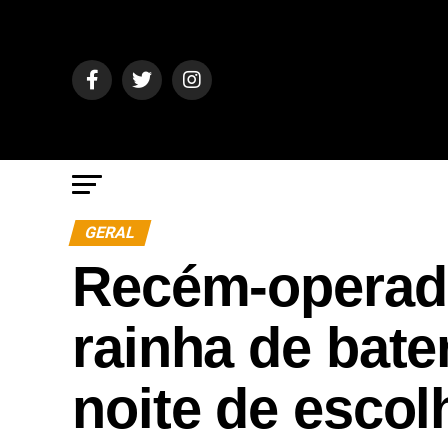
GERAL
Recém-operada
rainha de bater
noite de esco